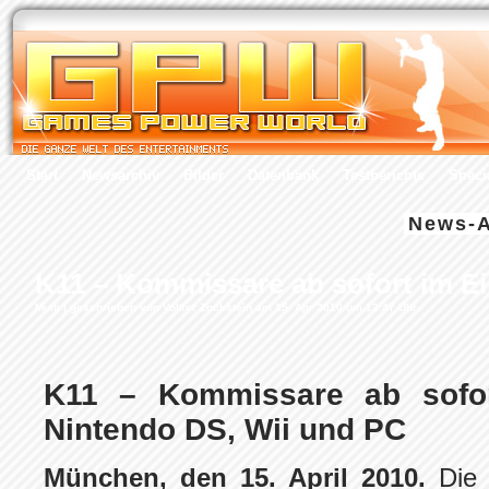
Start
Newsarchiv
Bilder
Datenbank
Testberichte
Speci
News-A
K11 – Kommissare ab sofort im Ei
Multi
| geschrieben von Volker Zockstein am 15. Apr 2010 um 13:47 Uhr
K11 – Kommissare ab sofor
Nintendo DS, Wii und PC
München, den 15. April 2010.
Die 