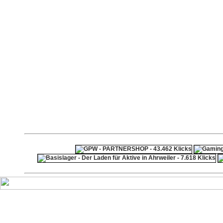
ps4 festplatte
F