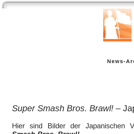
Start
Newsarchiv
Bilder
Datenbank
Testberichte
Speci
News-Ar
Super Smash Bros. Brawl! – Japa
Nintendo Wii
| geschrieben von Volker Zockstein am 01. Feb 2008 um 12:52 Uhr
Super Smash Bros. Brawl!
– Ja
Hier sind Bilder der Japanischen