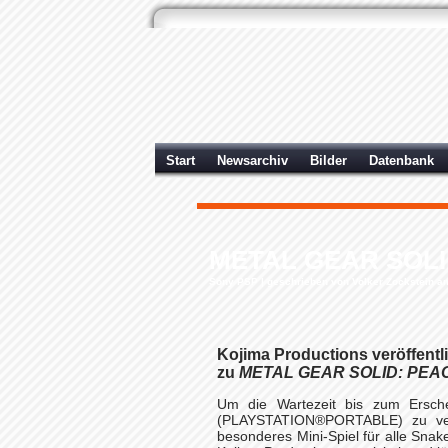
Start
Newsarchiv
Bilder
Datenbank
METAL GEAR SOLID:
Sony PSP
| geschrieben von Volker Zockstein a
Kojima Productions veröffentli
zu
METAL GEAR SOLID: PE
Um die Wartezeit bis zum Ersc
(PLAYSTATION®PORTABLE) zu verkü
besonderes Mini-Spiel für alle S