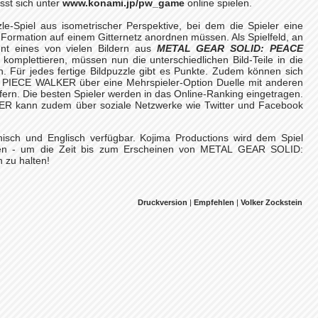
sst sich unter
www.konami.jp/pw_game
online spielen.
e-Spiel aus isometrischer Perspektive, bei dem die Spieler eine
r Formation auf einem Gitternetz anordnen müssen. Als Spielfeld, an
ent eines von vielen Bildern aus
METAL GEAR SOLID: PEACE
 komplettieren, müssen nun die unterschiedlichen Bild-Teile in die
. Für jedes fertige Bildpuzzle gibt es Punkte. Zudem können sich
 PIECE WALKER über eine Mehrspieler-Option Duelle mit anderen
ern. Die besten Spieler werden in das Online-Ranking eingetragen.
kann zudem über soziale Netzwerke wie Twitter und Facebook
panisch und Englisch verfügbar. Kojima Productions wird dem Spiel
fügen - um die Zeit bis zum Erscheinen von METAL GEAR SOLID:
zu halten!
Druckversion
|
Empfehlen
|
Volker Zockstein