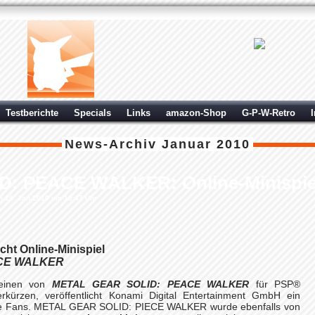
Testberichte
Specials
Links
amazon-Shop
G-P-W-Retro
News-Archiv
Januar 2010
 PEACE WALKER: Online-Minispiel 
m 29. Jan 2010 um 19:47 Uhr
cht Online-Minispiel
ACE WALKER
heinen von
METAL GEAR SOLID: PEACE WALKER
für PSP®
rzen, veröffentlicht Konami Digital Entertainment GmbH ein
nake Fans. METAL GEAR SOLID: PIECE WALKER wurde ebenfalls von