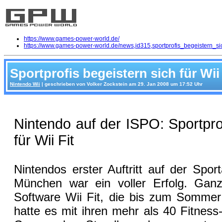
https://www.games-power-world.de/
https://www.games-power-world.de/news,id315,sportprofis_begeistern_sic
Sportprofis begeistern sich für Wii 
Nintendo Wii
| geschrieben von Volker Zockstein am 29. Jan 2008 um 17:52 Uhr
Nintendo auf der ISPO: Sportpro
für Wii Fit
Nintendos erster Auftritt auf der Spor
München war ein voller Erfolg. Gan
Software Wii Fit, die bis zum Sommer 
hatte es mit ihren mehr als 40 Fitnes