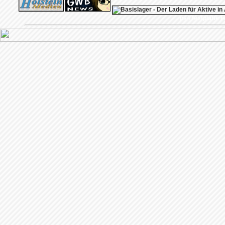
ps4 festplatte
F