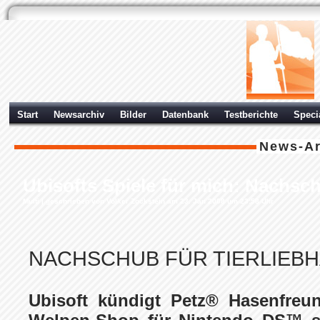
Start
Newsarchiv
Bilder
Datenbank
Testberichte
Speci
News-Ar
Ubisofts Spiele für mich: Nachsch
Multi
| geschrieben von Volker Zockstein am 23. Jan 2008 um 23:58 Uhr
NACHSCHUB FÜR TIERLIEB
Ubisoft kündigt Petz® Hasenfreu