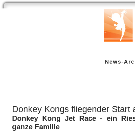
Start
Newsarchiv
Bilder
Datenbank
Testberichte
Speci
News-Arc
Donkey Kongs fliegender Start au
Nintendo Wii
| geschrieben von Volker Zockstein am 17. Dez 2007 um 18:42 Uhr
Donkey Kongs fliegender Start 
Donkey Kong Jet Race - ein Ries
ganze Familie