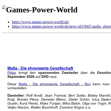
https://www.games-power-world.de/
https://www.games-power-world.de/news,id15665,mafia_ehrenw
Mafia - Die ehrenwerte Gesellschaft
DVD
| geschrieben von Volker Zockstein am 19. Mai 2026 um 14:47 Uhr
Mafia - Die ehrenwerte Gesellschaft
Pidax
bringt den
spannenden Zweiteiler
über die
Geschic
September 2026
auf
DVD
raus.
Diese
Mafia - Die ehrenwerte Gesellschaft - Box
kann man a
vorbestellen.
Darsteller:
Rolf Arndt, Jean Franval, Bert Sotlar, Bobby Marotti
Kralj, Branko Plesa, Demeter Bitenc, Dieter Schön, Ivica Dijako
Gustin, Kurd Pieritz, Maks Furijan, Miha Baloh, Olga von Togni, Ro
Veljko Maricic, Walter Buschhoff, Zvonimir Rogoz
u.a.