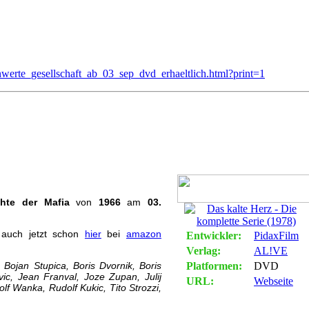
erte_gesellschaft_ab_03_sep_dvd_erhaeltlich.html?print=1
 - Ab 03. Sep. auf DVD erhältlich
hte der Mafia
von
1966
am
03.
uch jetzt schon
hier
bei
amazon
Entwickler:
PidaxFilm
Verlag:
AL!VE
, Bojan Stupica, Boris Dvornik, Boris
Platformen:
DVD
vic, Jean Franval, Joze Zupan, Julij
URL:
Webseite
lf Wanka, Rudolf Kukic, Tito Strozzi,