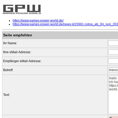
https://www.games-power-world.de/
https://www.games-power-world.de/news,id15661,cobra_ab_04_juni_2026
Seite empfehlen
Ihr Name:
Ihre eMail-Adresse:
Empfänger eMail-Adresse:
Betreff:
Text: