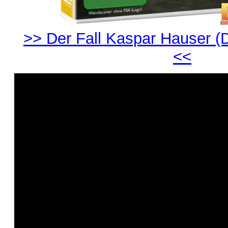
>> Der Fall Kaspar Hauser (
<<