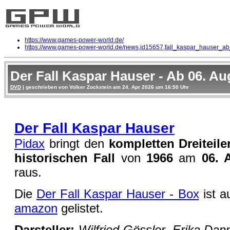
https://www.games-power-world.de/
https://www.games-power-world.de/news,id15657,fall_kaspar_hauser_ab
Der Fall Kaspar Hauser - Ab 06. Au
DVD
| geschrieben von Volker Zockstein am 24. Apr 2026 um 16:50 Uhr
Der Fall Kaspar Hauser
Pidax
bringt den
kompletten Dreiteil
historischen Fall
von
1966
am
06. 
raus.
Die
Der Fall Kaspar Hauser - Box
ist a
amazon
gelistet.
Darsteller:
Wilfried Gössler, Erika Dann