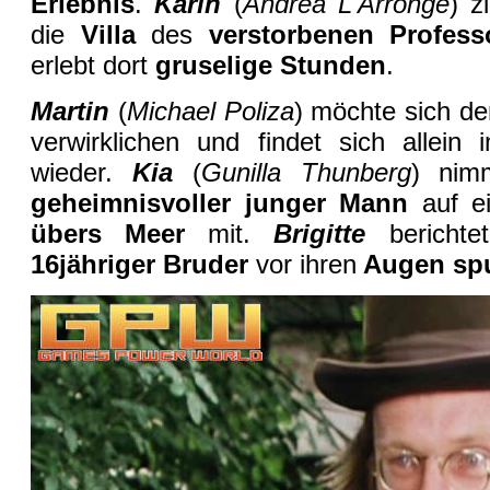
Erlebnis
.
Karin
(
Andrea L'Arronge
) z
die
Villa
des
verstorbenen Profes
erlebt dort
gruselige Stunden
.
Martin
(
Michael Poliza
) möchte sich d
verwirklichen und findet sich allein
wieder.
Kia
(
Gunilla Thunberg
) nim
geheimnisvoller junger Mann
auf e
übers Meer
mit.
Brigitte
berichte
16jähriger Bruder
vor ihren
Augen spu