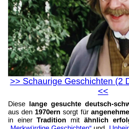
>> Schaurige Geschichten (2 
<<
Diese
lange gesuchte deutsch-schw
aus den
1970ern
sorgt für
angenehme
in einer
Tradition
mit
ähnlich erfo
„Merkwürdige Geschichten“
und
„Unhei