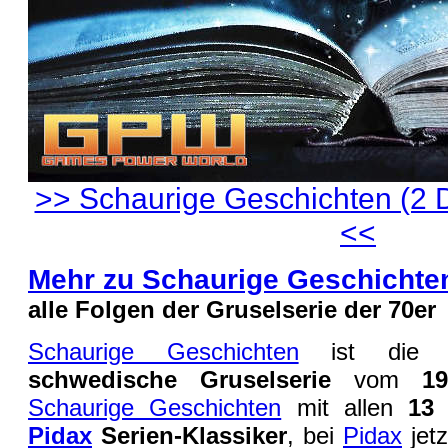
>> Schaurige Geschichten (2 
<<
Mehr zu Schaurige Geschichte
alle Folgen der Gruselserie der 70er
Schaurige Geschichten
ist di
schwedische Gruselserie
vom
19
Schaurige Geschichten
mit allen
13
Pidax
Serien-Klassiker
, bei
Pidax
jet