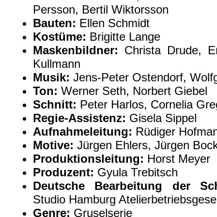
Persson, Bertil Wiktorsson
Bauten:
Ellen Schmidt
Kostüme:
Brigitte Lange
Maskenbildner:
Christa Drude, E
Kullmann
Musik:
Jens-Peter Ostendorf, Wolf
Ton:
Werner Seth, Norbert Giebel
Schnitt:
Peter Harlos, Cornelia Gre
Regie-Assistenz:
Gisela Sippel
Aufnahmeleitung:
Rüdiger Hofman
Motive:
Jürgen Ehlers, Jürgen Boc
Produktionsleitung:
Horst Meyer
Produzent:
Gyula Trebitsch
Deutsche Bearbeitung der Sc
Studio Hamburg Atelierbetriebsgese
Genre:
Gruselserie