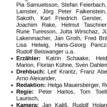
Pia Samuelsson, Stefan Feierbach,
Lamster, Jörg Peter Falkenstei
Sakoth, Karl Friedrich Gerster,
Joachim Rake, Helmut Taschner,
Rune Turesson, Jutta Wirschaz, J
Lakenmacher, Jan Groth, Fred Brä
Lisa Helwig, Hans-Georg Pancza
Rudolf Beiswanger u.a.
Erzähler:
Katrin Schaake, Heidi
Marion, Florian Kühne, Sven Dahle
Drehbuch:
Leif Krantz, Franz Abe
Arno Alexander,
Redaktion:
Helga Mauersberger, R
Regie:
Peter Harlos, Tom Toell
Laurisch,
Kamera:
Jan Kališ, Rudolf Hola