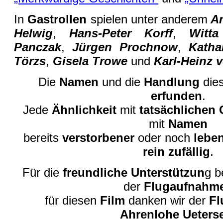
In
Gastrollen
spielen unter anderem
An
Helwig
,
Hans-Peter Korff
,
Witt
Panczak
,
Jürgen Prochnow
,
Katha
Törzs
,
Gisela Trowe
und
Karl-Heinz 
Die
Namen
und die
Handlung
die
erfunden
.
Jede
Ähnlichkeit
mit
tatsächlichen
mit
Namen
bereits
verstorbener
oder noch
lebe
rein zufällig
.
Für die
freundliche Unterstützun
g b
der
Flugaufnahm
für diesen
Film
danken wir der
Fl
Ahrenlohe Ueters