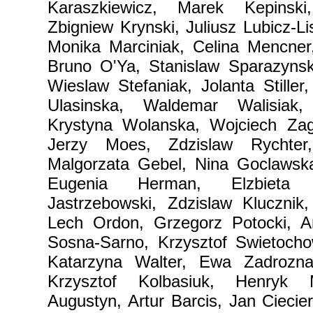
Karaszkiewicz, Marek Kepinski
Zbigniew Krynski, Juliusz Lubicz-L
Monika Marciniak, Celina Mencne
Bruno O'Ya, Stanislaw Sparazynski
Wieslaw Stefaniak, Jolanta Stille
Ulasinska, Waldemar Walisiak,
Krystyna Wolanska, Wojciech Zagór
Jerzy Moes, Zdzislaw Rychter
Malgorzata Gebel, Nina Goclawska
Eugenia Herman, Elzbieta 
Jastrzebowski, Zdzislaw Klucznik
Lech Ordon, Grzegorz Potocki, A
Sosna-Sarno, Krzysztof Swietocho
Katarzyna Walter, Ewa Zadrozna
Krzysztof Kolbasiuk, Henryk 
Augustyn, Artur Barcis, Jan Ciecier