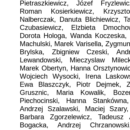
Pietraszkiewicz, Józef Fryzlew
Roman Kosierkiewicz, Krzyszt
Nalberczak, Danuta Blichiewicz, T
Czubasiewicz, Elzbieta Dmocho
Dorota Hologa, Wanda Koczeska, 
Machulski, Marek Varisella, Zygmun
Brylska, Zbigniew Czeski, Andr
Lewandowski, Mieczyslaw Mileck
Marek Obertyn, Hanna Orsztynowic
Wojciech Wysocki, Irena Laskow
Ewa Blaszczyk, Piotr Dejmek, Z
Grusznic, Maria Kowalik, Boz
Piechocinski, Hanna Stankówna,
Andrzej Szalawski, Maciej Szary
Barbara Zgorzelewicz, Tadeusz 
Bogacka, Andrzej Chrzanowski