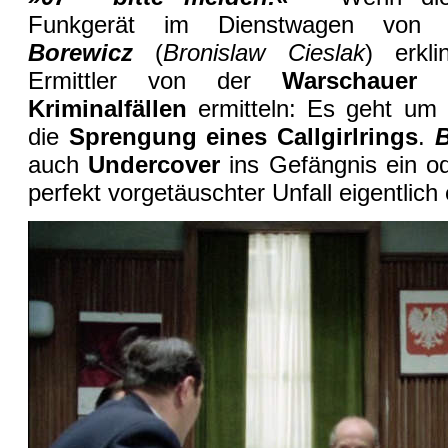
Funkgerät im Dienstwagen vo
Borewicz
(
Bronislaw Cieslak
) erkl
Ermittler von der
Warschauer M
Kriminalfällen
ermitteln: Es geht um
die
Sprengung eines Callgirlrings
.
auch
Undercover
ins Gefängnis ein od
perfekt vorgetäuschter Unfall eigentlic