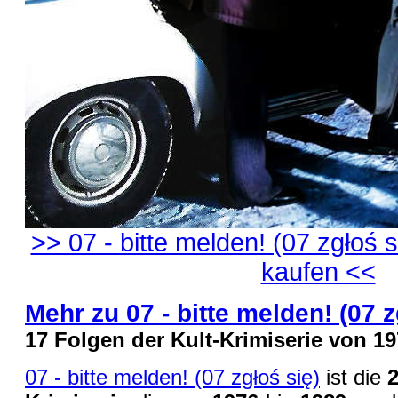
>> 07 - bitte melden! (07 zgłoś s
kaufen <<
Mehr zu 07 - bitte melden! (07 z
17 Folgen der Kult-
Krimiserie von 19
07 - bitte melden! (07 zgłoś się)
ist die
2