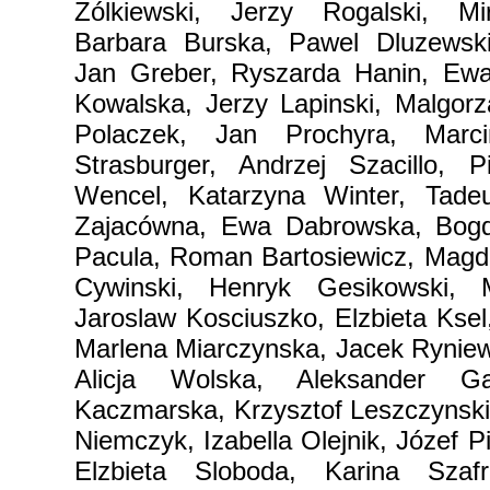
Zólkiewski, Jerzy Rogalski, Mi
Barbara Burska, Pawel Dluzewski
Jan Greber, Ryszarda Hanin, Ewa
Kowalska, Jerzy Lapinski, Malgor
Polaczek, Jan Prochyra, Marci
Strasburger, Andrzej Szacillo, 
Wencel, Katarzyna Winter, Tadeu
Zajacówna, Ewa Dabrowska, Bogd
Pacula, Roman Bartosiewicz, Magd
Cywinski, Henryk Gesikowski, M
Jaroslaw Kosciuszko, Elzbieta Ksel
Marlena Miarczynska, Jacek Ryniew
Alicja Wolska, Aleksander Ga
Kaczmarska, Krzysztof Leszczynski
Niemczyk, Izabella Olejnik, Józef P
Elzbieta Sloboda, Karina Szaf