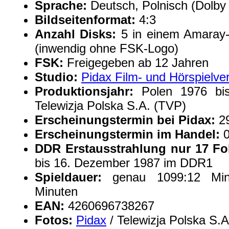
Sprache:
Deutsch, Polnisch (Dolby D
Bildseitenformat:
4:3
Anzahl Disks:
5 in einem Amaray-
(inwendig ohne FSK-Logo)
FSK:
Freigegeben ab 12 Jahren
Studio:
Pidax Film- und Hörspielv
Produktionsjahr:
Polen 1976 bis
Telewizja Polska S.A. (TVP)
Erscheinungstermin bei Pidax:
29
Erscheinungstermin im Handel:
0
DDR Erstausstrahlung nur 17 Fo
bis 16. Dezember 1987 im DDR1
Spieldauer:
genau 1099:12 Min
Minuten
EAN:
4260696738267
Fotos:
Pidax
/ Telewizja Polska S.