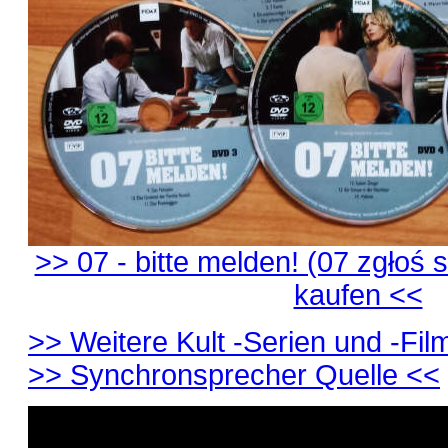
>> 07 - bitte melden! (07 zgłoś s
kaufen <<
>> Weitere Kult -Serien und -Film
>> Synchronsprecher Quelle <<