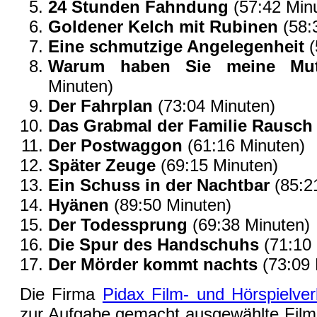
24 Stunden Fahndung
(57:42 Min
Goldener Kelch mit Rubinen
(58:
Eine schmutzige Angelegenheit
(
Warum haben Sie meine Mutt
Minuten)
Der Fahrplan
(73:04 Minuten)
Das Grabmal der Familie Rausch
Der Postwaggon
(61:16 Minuten)
Später Zeuge
(69:15 Minuten)
Ein Schuss in der Nachtbar
(85:2
Hyänen
(89:50 Minuten)
Der Todessprung
(69:38 Minuten)
Die Spur des Handschuhs
(71:10 
Der Mörder kommt nachts
(73:09 
Die Firma
Pidax Film- und Hörspielv
zur Aufgabe gemacht ausgewählte Film