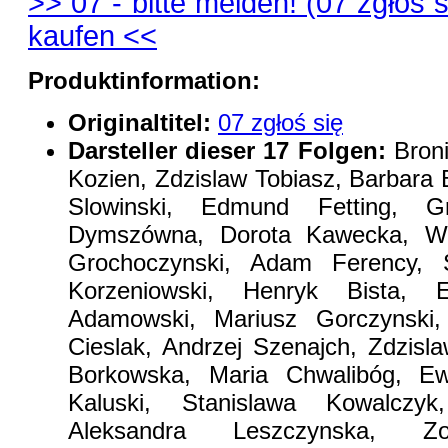
>> 07 - bitte melden! (07 zgłoś s
kaufen <<
Produktinformation:
Originaltitel:
07 zgłoś się
Darsteller dieser 17 Folgen:
Broni
Kozien, Zdzislaw Tobiasz, Barbara 
Slowinski, Edmund Fetting, G
Dymszówna, Dorota Kawecka, Wit
Grochoczynski, Adam Ferency, S
Korzeniowski, Henryk Bista, 
Adamowski, Mariusz Gorczynski,
Cieslak, Andrzej Szenajch, Zdzisl
Borkowska, Maria Chwalibóg, Ew
Kaluski, Stanislawa Kowalczy
Aleksandra Leszczynska, Z