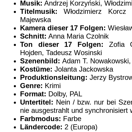
Musik:
Andrzej Korzyński, Włodzim
Titelmusik:
Włodzimierz Korcz 
Majewska
Kamera dieser 17 Folgen:
Wiesław
Schnitt:
Anna Maria Czolnik
Ton dieser 17 Folgen:
Zofia G
Hojden, Tadeusz Wosinski
Szenenbild:
Adam T. Nowakowski,
Kostüme:
Jolanta Jackowska
Produktionsleitung:
Jerzy Bystrow
Genre:
Krimi
Format:
Dolby, PAL
Untertitel:
Nein / bzw. nur bei Sze
nie ausgestrahlt und synchronisiert
Farbmodus:
Farbe
Ländercode:
2 (Europa)