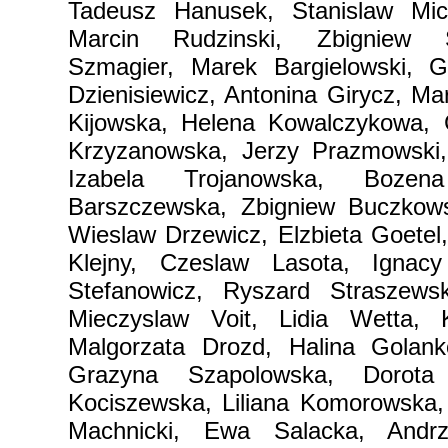
Tadeusz Hanusek, Stanislaw Mich
Marcin Rudzinski, Zbigniew 
Szmagier, Marek Bargielowski, G
Dzienisiewicz, Antonina Girycz, Ma
Kijowska, Helena Kowalczykowa,
Krzyzanowska, Jerzy Prazmowski,
Izabela Trojanowska, Bozen
Barszczewska, Zbigniew Buczkows
Wieslaw Drzewicz, Elzbieta Goetel,
Klejny, Czeslaw Lasota, Ignac
Stefanowicz, Ryszard Straszewsk
Mieczyslaw Voit, Lidia Wetta, K
Malgorzata Drozd, Halina Golank
Grazyna Szapolowska, Dorota 
Kociszewska, Liliana Komorowska,
Machnicki, Ewa Salacka, Andrz