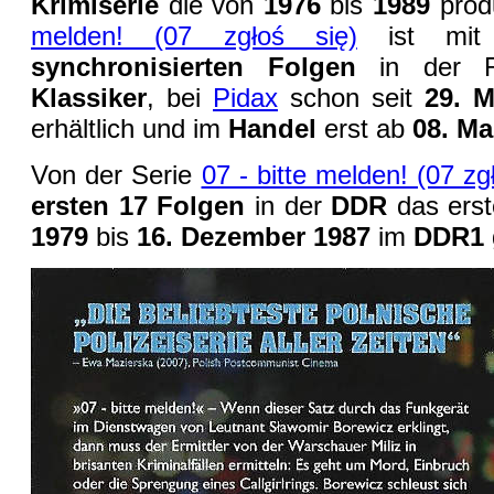
Krimiserie
die von
1976
bis
1989
prod
melden! (07 zgłoś się)
ist mit
synchronisierten Folgen
in der 
Klassiker
, bei
Pidax
schon seit
29. M
erhältlich und im
Handel
erst ab
08. Ma
Von der Serie
07 - bitte melden! (07 zg
ersten 17 Folgen
in der
DDR
das ers
1979
bis
16. Dezember 1987
im
DDR1