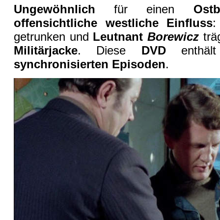
Ungewöhnlich
für einen
Ost
offensichtliche westliche Einfluss
:
getrunken und
Leutnant
Borewicz
trä
Militärjacke
. Diese
DVD
enthä
synchronisierten Episoden
.