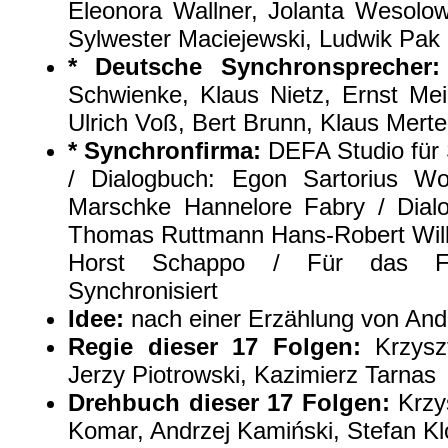
Eleonora Wallner, Jolanta Wesolow
Sylwester Maciejewski, Ludwik Pak 
* Deutsche Synchronsprecher:
Schwienke, Klaus Nietz, Ernst Me
Ulrich Voß, Bert Brunn, Klaus Mert
* Synchronfirma:
DEFA Studio für S
/ Dialogbuch: Egon Sartorius Wo
Marschke Hannelore Fabry / Dialo
Thomas Ruttmann Hans-Robert Will
Horst Schappo / Für das F
Synchronisiert
Idee:
nach einer Erzählung von And
Regie dieser 17 Folgen:
Krzyszt
Jerzy Piotrowski, Kazimierz Tarnas
Drehbuch dieser 17 Folgen:
Krzys
Komar, Andrzej Kamiński, Stefan K