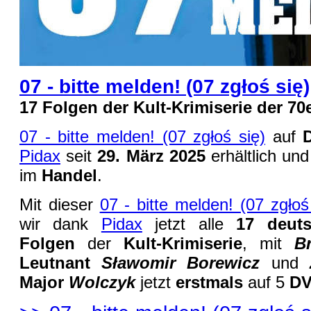
07 - bitte melden! (07 zgłoś się)
17 Folgen der Kult-Krimiserie der 70
07 - bitte melden! (07 zgłoś się)
auf
Pidax
seit
29. März 2025
erhältlich un
im
Handel
.
Mit dieser
07 - bitte melden! (07 zgłoś
wir dank
Pidax
jetzt alle
17 deuts
Folgen
der
Kult-Krimiserie
, mit
B
Leutnant
Sławomir Borewicz
und
Major
Wolczyk
jetzt
erstmals
auf 5
D