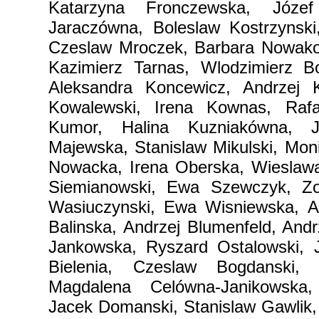
Katarzyna Fronczewska, Józef
Jaraczówna, Boleslaw Kostrzynski
Czeslaw Mroczek, Barbara Nowakow
Kazimierz Tarnas, Wlodzimierz B
Aleksandra Koncewicz, Andrzej K
Kowalewski, Irena Kownas, Rafal
Kumor, Halina Kuzniakówna, Jo
Majewska, Stanislaw Mikulski, Mon
Nowacka, Irena Oberska, Wieslaw
Siemianowski, Ewa Szewczyk, Zof
Wasiuczynski, Ewa Wisniewska, A
Balinska, Andrzej Blumenfeld, Andr
Jankowska, Ryszard Ostalowski, 
Bielenia, Czeslaw Bogdanski,
Magdalena Celówna-Janikowska
Jacek Domanski, Stanislaw Gawlik, 