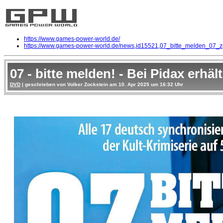
https://www.games-power-world.de/
https://www.games-power-world.de/news,id15521,07_bitte_melden_07_z
07 - bitte melden! - Bei Pidax erhält
DVD
| geschrieben von Volker Zockstein am 10. Apr 2025 um 16:32 Uhr