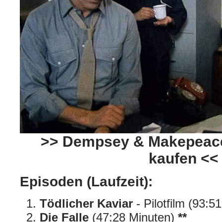
>> Dempsey & Makepeace
kaufen <<
Episoden (Laufzeit):
Tödlicher Kaviar
- Pilotfilm (93:5
Die Falle
(47:28 Minuten)
**