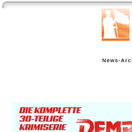
Start
Newsarchiv
Bilder
Datenbank
Testberichte
Speci
News-Arc
Dempsey & Makepeace - Ab heute 
DVD
| geschrieben von Volker Zockstein am 04. Nov 2022 um 00:01 Uhr