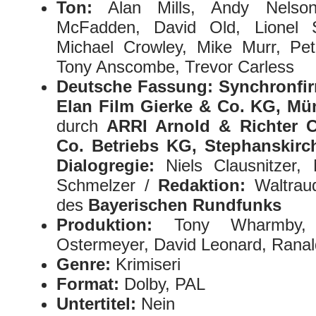
Ton:
Alan Mills, Andy Nelson,
McFadden, David Old, Lionel S
Michael Crowley, Mike Murr, Pet
Tony Anscombe, Trevor Carless
Deutsche Fassung: Synchronfi
Elan Film Gierke & Co. KG, M
durch
ARRI Arnold & Richter 
Co. Betriebs KG, Stephanskirc
Dialogregie:
Niels Clausnitzer, 
Schmelzer /
Redaktion:
Waltrau
des
Bayerischen Rundfunks
Produktion:
Tony Wharmby, N
Ostermeyer, David Leonard, Rana
Genre:
Krimiseri
Format:
Dolby, PAL
Untertitel:
Nein