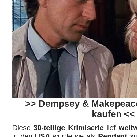
>> Dempsey & Makepeace
kaufen <<
Diese
30-teilige Krimiserie
lief
weltw
in den
USA
wurde sie als
Pendant zu