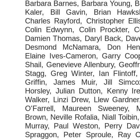
Barbara Barnes, Barbara Young, B
Kaler, Bill Gavin, Brian Hawks
Charles Rayford, Christopher Elli
Colin Edwynn, Colin Prockter, 
Damien Thomas, Daryl Back, Dave
Desmond McNamara, Don Hend
Elaine Ives-Cameron, Garry Coo
Shail, Genevieve Allenbury, Geof
Stagg, Greg Winter, Ian Flintoff
Griffin, James Muir, Jill Simc
Horsley, Julian Dutton, Kenny Ir
Walker, Linzi Drew, Llew Gardne
O'Farrell, Maureen Sweeney, M
Brown, Neville Rofalia, Niall Toibin
Murray, Paul Weston, Perry Dav
Spraggon, Peter Sproule, Ray C