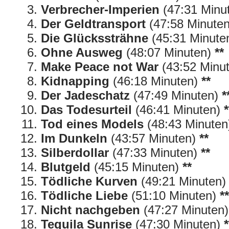
Verbrecher-Imperien
(47:31 Minu
Der Geldtransport
(47:58 Minute
Die Glückssträhne
(45:31 Minute
Ohne Ausweg
(48:07 Minuten)
**
Make Peace not War
(43:52 Minu
Kidnapping
(46:18 Minuten)
**
Der Jadeschatz
(47:49 Minuten)
*
Das Todesurteil
(46:41 Minuten)
*
Tod eines Models
(48:43 Minute
Im Dunkeln
(43:57 Minuten)
**
Silberdollar
(47:33 Minuten)
**
Blutgeld
(45:15 Minuten)
**
Tödliche Kurven
(49:21 Minuten
Tödliche Liebe
(51:10 Minuten)
**
Nicht nachgeben
(47:27 Minuten
Tequila Sunrise
(47:30 Minuten)
*