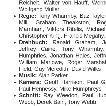
Reichelt, Walter von Hauff, Werne
Wolfgang Müller
Regie:
Tony Wharmby, Baz Taylor
Mill, Graham Theakston, Rog
Marnham, Viktors Ritelis, Michae
Christopher King, Francis Megahy,
Drehbuch:
Ranald Graham, Jes
Jeffrey Caine, Tony Wharmby
Humphries, Jonathan Hales, Jeffr
William Marlowe, Roger Marshal
Field, Guy Meredith, David Wilks
Musik:
Alan Parker
Kamera:
Geoff Harrison, Paul 
Paul Hennessy, Mike Humphreys
Schnitt:
Ray Weedon, Paul Hud
Webb, Derek Bain, Tony Webb