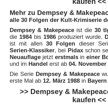
kaufen <<
Mehr zu Dempsey & Makepea
alle 30 Folgen der Kult-Krimiserie d
Dempsey & Makepeace
ist die
30 tl
die
1984
bis
1986
produziert wurde.
ist mit allen
30 Folgen
dieser Ser
Serien-Klassiker
, bei
Pidax
schon se
Neuauflage
jetzt
erstmals
in
einer B
und im
Handel
erst ab
04. November
Die Serie
Dempsey & Makepeace
wu
erste Mal ab
12. März 1988
in
Bayern
>> Dempsey & Makepeace
kaufen <<