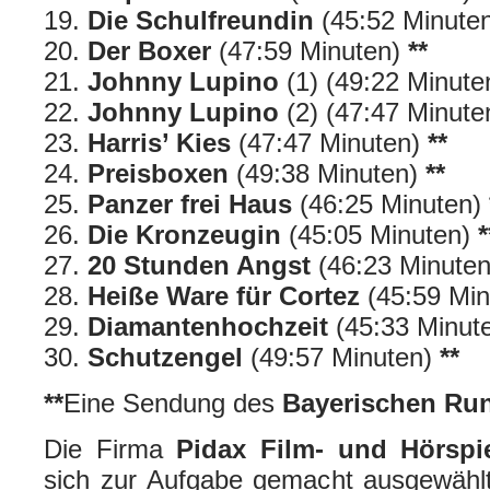
Die Schulfreundin
(45:52 Minute
Der Boxer
(47:59 Minuten)
**
Johnny Lupino
(1) (49:22 Minut
Johnny Lupino
(2) (47:47 Minut
Harris’ Kies
(47:47 Minuten)
**
Preisboxen
(49:38 Minuten)
**
Panzer frei Haus
(46:25 Minuten)
Die Kronzeugin
(45:05 Minuten)
*
20 Stunden Angst
(46:23 Minute
Heiße Ware für Cortez
(45:59 Mi
Diamantenhochzeit
(45:33 Minut
Schutzengel
(49:57 Minuten)
**
**
Eine Sendung des
Bayerischen Ru
Die Firma
Pidax Film- und Hörspi
sich zur Aufgabe gemacht ausgewählt