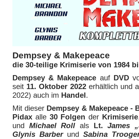
Dempsey & Makepeace
die 30-teilige Krimiserie von 1984 
Dempsey & Makepeace
auf
DVD
v
seit
11. Oktober 2022
erhältlich und 
2022) auch im
Handel
.
Mit dieser
Dempsey & Makepeace - 
Pidax
alle
30 Folgen
der
Krimiserie
und
Michael Roll
als
Lt.
James „
Glynis Barber
und
Sabina Trooge