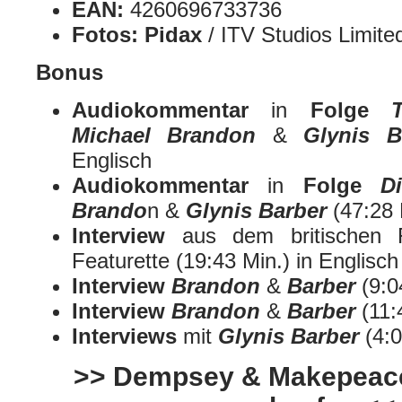
EAN:
4260696733736
Fotos:
Pidax
/ ITV Studios Limite
Bonus
Audiokommentar
in
Folge
Michael Brandon
&
Glynis B
Englisch
Audiokommentar
in
Folge
D
Brando
n &
Glynis Barber
(47:28 
Interview
aus dem britischen 
Featurette (19:43 Min.) in Englisch
Interview
Brandon
&
Barber
(9:0
Interview
Brandon
&
Barber
(11:
Interviews
mit
Glynis Barber
(4:0
>> Dempsey & Makepeace