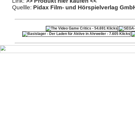
Link:
>> Produkt hier kaufen <<
Quellle:
Pidax Film- und Hörspielverlag Gmb
ps4 festplatte
F