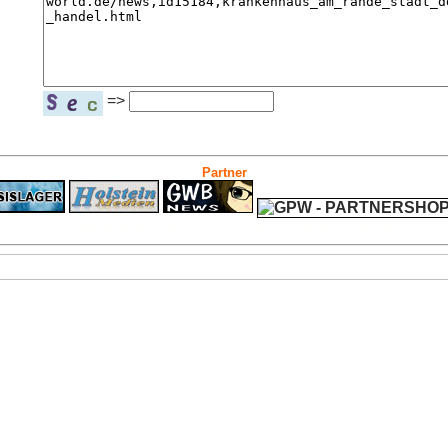
=>
Partner
ps4 festplatte
Fitness
Versicherungen Autohaus