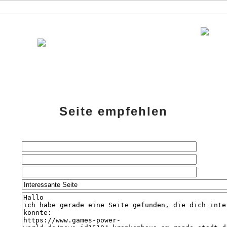
bank
Testberichte
Specials
Links
amazon-Shop
G-P-W-Ret
Seite empfehlen