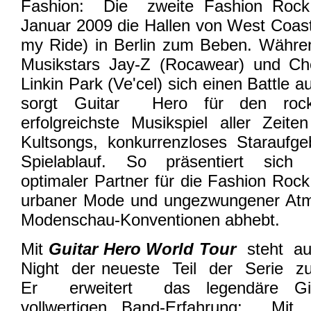
Fashion: Die zweite Fashion Rock 
Januar 2009 die Hallen von West Coa
my Ride) in Berlin zum Beben. Währe
Musikstars Jay-Z (Rocawear) und Ch
Linkin Park (Ve'cel) sich einen Battle a
sorgt Guitar Hero für den roc
erfolgreichste Musikspiel aller Zeite
Kultsongs, konkurrenzloses Staraufg
Spielablauf. So präsentiert si
optimaler Partner für die Fashion Roc
urbaner Mode und ungezwungener Atm
Modenschau-Konventionen abhebt.
Mit
Guitar Hero World Tour
steht a
Night der neueste Teil der Serie z
Er erweitert das legendäre Git
vollwertigen Band-Erfahrung: Mit