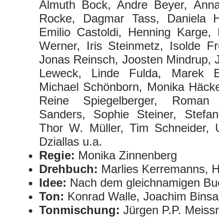
Almuth Bock, Andre Beyer, Ann
Rocke, Dagmar Tass, Daniela H
Emilio Castoldi, Henning Karge, H
Werner, Iris Steinmetz, Isolde Fr
Jonas Reinsch, Joosten Mindrup, J
Leweck, Linde Fulda, Marek Er
Michael Schönborn, Monika Häcke
Reine Spiegelberger, Roman 
Sanders, Sophie Steiner, Stefa
Thor W. Müller, Tim Schneider, U
Dziallas u.a.
Regie:
Monika Zinnenberg
Drehbuch:
Marlies Kerremanns, 
Idee:
Nach dem gleichnamigen B
Ton:
Konrad Walle, Joachim Bins
Tonmischung:
Jürgen P.P. Meiss