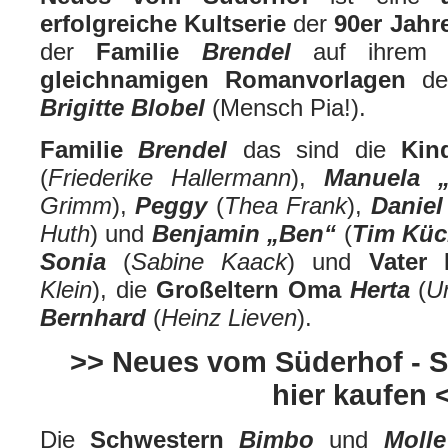
erfolgreiche Kultserie
der
90er Jahr
der
Familie
Brendel
auf ihrem
gleichnamigen Romanvorlagen
d
Brigitte Blobel
(Mensch Pia!).
Familie
Brendel
das sind die
Kin
(
Friederike Hallermann
),
Manuela 
Grimm
),
Peggy
(
Thea Frank
),
Daniel
Huth
) und
Benjamin „Ben“
(
Tim Küc
Sonia
(
Sabine Kaack
) und
Vater
Klein
), die
Großeltern Oma
Herta
(
Ur
Bernhard
(
Heinz Lieven
).
>> Neues vom Süderhof - St
hier kaufen 
Die
Schwestern
Bimbo
und
Molle