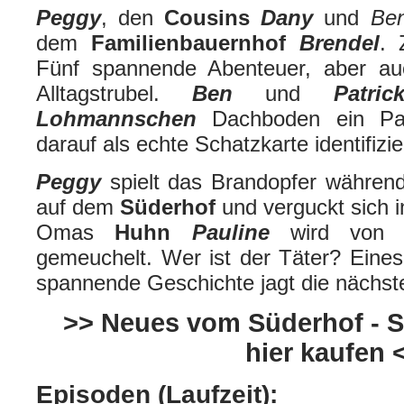
Peggy
, den
Cousins
Dany
und
Be
dem
Familienbauernhof
Brendel
. 
Fünf spannende Abenteuer, aber a
Alltagstrubel.
Ben
und
Patric
Lohmannschen
Dachboden ein Pa
darauf als echte Schatzkarte identifizie
Peggy
spielt das Brandopfer währen
auf dem
Süderhof
und verguckt sich i
Omas
Huhn
Pauline
wird von e
gemeuchelt. Wer ist der Täter? Eines i
spannende Geschichte jagt die nächst
>> Neues vom Süderhof - St
hier kaufen 
Episoden (Laufzeit):