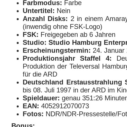
Farbmodus:
Farbe
Untertitel:
Nein
Anzahl Disks:
2 in einem Amaray
(inwendig ohne FSK-Logo)
FSK:
Freigegeben ab 6 Jahren
Studio:
Studio Hamburg Enterpr
Erscheinungstermin:
24. Januar
Produktionsjahr Staffel 4:
De
Produktion der Televersal Hambur
für die ARD
Deutschland Erstausstrahlung S
bis 08. Juli 1997 in der ARD im Ki
Spieldauer:
genau 351:26 Minute
EAN:
4052912070073
Fotos:
NDR/NDR-Pressestelle/Foto
Bonus: