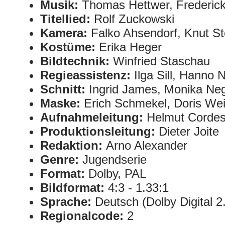
Musik:
Thomas Hettwer, Frederic
Titellied:
Rolf Zuckowski
Kamera:
Falko Ahsendorf, Knut St
Kostüme:
Erika Heger
Bildtechnik:
Winfried Staschau
Regieassistenz:
Ilga Sill, Hanno 
Schnitt:
Ingrid James, Monika Ne
Maske:
Erich Schmekel, Doris Wei
Aufnahmeleitung:
Helmut Cordes
Produktionsleitung:
Dieter Joite
Redaktion:
Arno Alexander
Genre:
Jugendserie
Format:
Dolby, PAL
Bildformat:
4:3 - 1.33:1
Sprache:
Deutsch (Dolby Digital 2
Regionalcode:
2