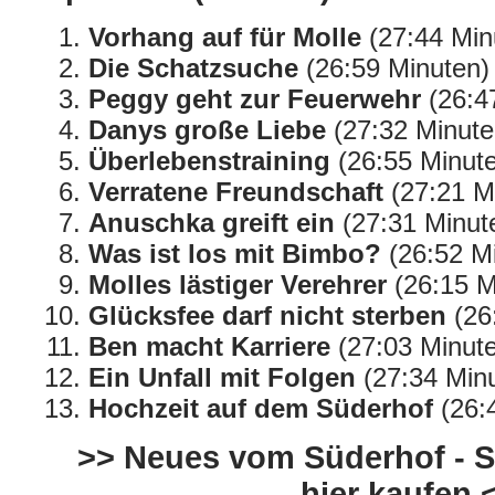
Vorhang auf für Molle
(27:44 Min
Die Schatzsuche
(26:59 Minuten)
Peggy geht zur Feuerwehr
(26:4
Danys große Liebe
(27:32 Minute
Überlebenstraining
(26:55 Minut
Verratene Freundschaft
(27:21 M
Anuschka greift ein
(27:31 Minut
Was ist los mit Bimbo?
(26:52 M
Molles lästiger Verehrer
(26:15 M
Glücksfee darf nicht sterben
(26
Ben macht Karriere
(27:03 Minut
Ein Unfall mit Folgen
(27:34 Min
Hochzeit auf dem Süderhof
(26:
>> Neues vom Süderhof - St
hier kaufen 