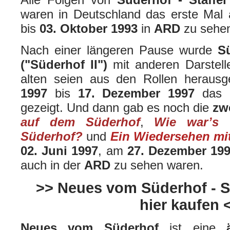
waren in Deutschland das erste Mal 
bis
03. Oktober 1993
in
ARD
zu sehe
Nach einer längeren Pause wurde
Sü
("Süderhof II")
mit anderen Darstell
alten seien aus den Rollen herau
1997
bis
17. Dezember 1997
das e
gezeigt. Und dann gab es noch die
zw
auf dem Süderhof
,
Wie war’s
Süderhof?
und
Ein Wiedersehen mi
02. Juni 1997
, am
27. Dezember 19
auch in der
ARD
zu sehen waren.
>> Neues vom Süderhof - St
hier kaufen 
Neues vom Süderhof
ist eine