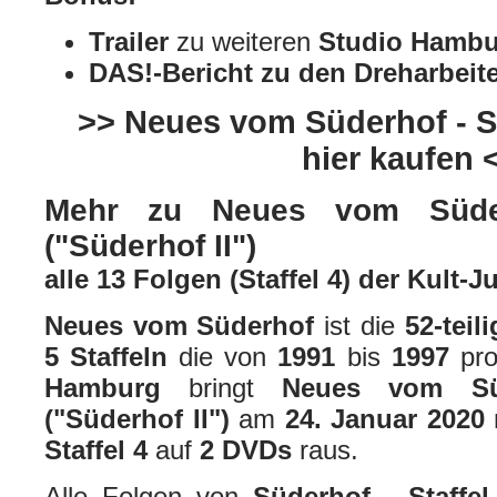
Trailer
zu weiteren
Studio Hamb
DAS!-Bericht zu den Dreharbei
>> Neues vom Süderhof - St
hier kaufen 
Mehr zu Neues vom Süder
("Süderhof II")
alle 13 Folgen (Staffel 4) der Kult-
Neues vom Süderhof
ist die
52-teil
5 Staffeln
die von
1991
bis
1997
pr
Hamburg
bringt
Neues vom Süd
("Süderhof II")
am
24. Januar 2020
Staffel 4
auf
2 DVDs
raus.
Alle Folgen von
Süderhof - Staffel