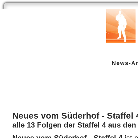
Start
Newsarchiv
Bilder
Datenbank
Testberichte
Speci
News-Ar
Neues vom Süderhof - Staffel 4 ("
DVD
| geschrieben von Volker Zockstein am 21. Jan 2020 um 17:29 Uhr
Neues vom Süderhof - Staffel 4
alle 13 Folgen der Staffel 4 aus den
Neues vom Süderhof - Staffel 4
ist 