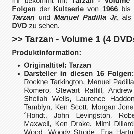
Ihr bekommt mit
Tarzan - Volume 
Folgen
der
Kultserie
von
1966
bis
Tarzan
und
Manuel Padilla Jr.
al
DVD
zu sehen.
>> Tarzan - Volume 1 (4 DVD
Produktinformation:
Originaltitel:
Tarzan
Darsteller in diesen 16 Folgen:
Rockne Tarkington, Manuel Padilla 
Romero, Stewart Raffill, Andre
Sheilah Wells, Laurence Haddo
Tamblyn, Ken Scott, Morgan Jones
´Hondt, John Levingston, Robe
Maxwell, Ken Drake, Mimi Dillar
Wood, Woody Strode, Ena Hartma