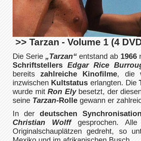
>> Tarzan - Volume 1 (4 DVD
Die Serie
„
Tarzan
“
entstand ab
1966
Schriftstellers
Edgar Rice Burrou
bereits
zahlreiche Kinofilme
, die
inzwischen
Kultstatus
erlangten. Die
wurde mit
Ron Ely
besetzt, der diese
seine
Tarzan
-Rolle
gewann er zahlrei
In der
deutschen Synchronisatio
Christian Wolff
gesprochen. All
Originalschauplätzen gedreht, so un
Mexiko und im afrikanischen Busch.