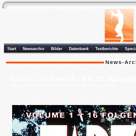
Start
Newsarchiv
Bilder
Datenbank
Testberichte
Speci
News-Arc
Tarzan - Volume 1 - Ab 22. Novemb
DVD
| geschrieben von Volker Zockstein am 01. Nov 2019 um 14:35 Uhr