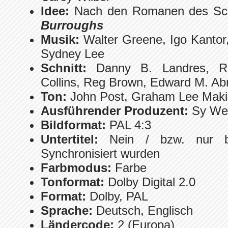
Idee:
Nach den Romanen des Schr
Burroughs
Musik:
Walter Greene, Igo Kantor,
Sydney Lee
Schnitt:
Danny B. Landres, R
Collins, Reg Brown, Edward M. A
Ton:
John Post, Graham Lee Mak
Ausführender Produzent:
Sy We
Bildformat:
PAL 4:3
Untertitel:
Nein / bzw. nur b
Synchronisiert wurden
Farbmodus:
Farbe
Tonformat:
Dolby Digital 2.0
Format:
Dolby, PAL
Sprache:
Deutsch, Englisch
Ländercode:
2 (Europa)