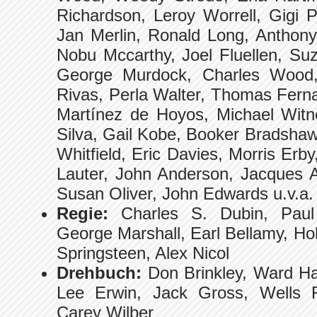
Richardson, Leroy Worrell, Gigi 
Jan Merlin, Ronald Long, Anthony
Nobu Mccarthy, Joel Fluellen, Su
George Murdock, Charles Wood, 
Rivas, Perla Walter, Thomas Ferna
Martínez de Hoyos, Michael Witne
Silva, Gail Kobe, Booker Bradsha
Whitfield, Eric Davies, Morris Erby
Lauter, John Anderson, Jacques
Susan Oliver, John Edwards u.v.a.
Regie:
Charles S. Dubin, Paul
George Marshall, Earl Bellamy, Ho
Springsteen, Alex Nicol
Drehbuch:
Don Brinkley, Ward Ha
Lee Erwin, Jack Gross, Wells 
Carey Wilber