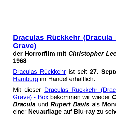
Draculas Rückkehr ist jetzt auf Bl
DVD
| geschrieben von Volker Zockstein am 22. Okt 2019 um 12:04 Uhr
Draculas Rückkehr (Dracula 
Grave)
der Horrorfilm mit
Christopher Le
1968
Draculas Rückkehr
ist seit
27. Sep
Hamburg
im Handel erhältlich.
Mit dieser
Draculas Rückkehr (Drac
Grave) - Box
bekommen wir wieder
C
Dracula
und
Rupert Davis
als
Mon
einer
Neuauflage
auf
Blu-ray
zu seh