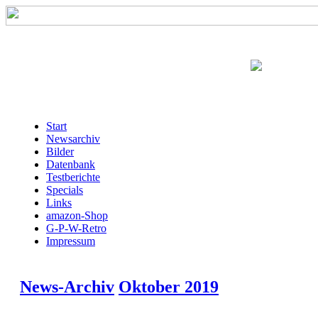
Start
Newsarchiv
Bilder
Datenbank
Testberichte
Specials
Links
amazon-Shop
G-P-W-Retro
Impressum
News-Archiv
Oktober 2019