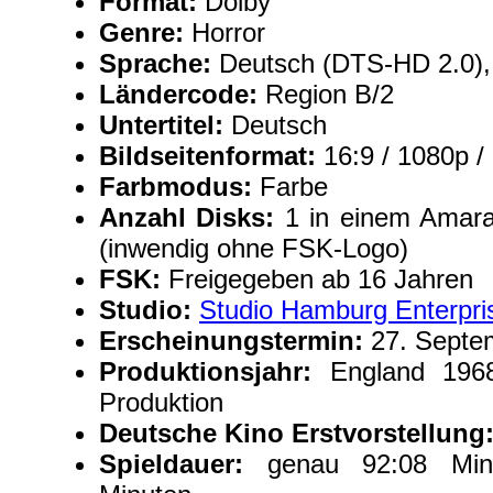
Format:
Dolby
Genre:
Horror
Sprache:
Deutsch (DTS-HD 2.0),
Ländercode:
Region B/2
Untertitel:
Deutsch
Bildseitenformat:
16:9 / 1080p /
Farbmodus:
Farbe
Anzahl Disks:
1 in einem Amara
(inwendig ohne FSK-Logo)
FSK:
Freigegeben ab 16 Jahren
Studio:
Studio Hamburg Enterpri
Erscheinungstermin:
27. Septe
Produktionsjahr:
England 196
Produktion
Deutsche Kino Erstvorstellung
Spieldauer:
genau 92:08 Min