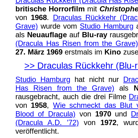
Draculas Rückkehr (Dracula Has Rise
britische Horrorfilm
mit
Christoph
von
1968
.
Draculas Rückkehr (Drac
Grave)
wurde vom
Studio Hamburg
als
Neuauflage
auf
Blu-ray
rausgeb
(Dracula Has Risen from the Grave)
27. März 1969
erstmals im
Kino
zuse
>>
Draculas Rückkehr
(Blu-
Studio Hamburg
hat nicht nur
Drac
Has Risen from the Grave)
als
rausgebracht, auch die drei Filme
Dr
von
1958
,
Wie schmeckt das Blut v
Blood of Dracula)
von
1970
und
D
(Dracula A.D. ’72)
von
1972
, wur
veröffentlicht.