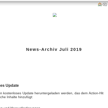
als
Links
amazon-Shop
G-P-W-Retro
Impressum
News-Archiv
Juli 2019
lt kostenloses Update
 30. Jul 2019 um 18:56 Uhr
ses Update
n kostenloses Update heruntergeladen werden, das dem Action-Hit
che Inhalte hinzufügt:
nen und Herausforderungen