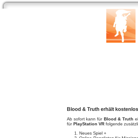
Start
Newsarchiv
Bilder
Datenbank
Testberichte
Speci
Blood & Truth erhä
Sony PS4
| geschrieben von Volker Zockstein am
Blood & Truth erhält kostenlo
Ab sofort kann für
Blood & Truth
ei
für
PlayStation VR
folgende zusätzli
Neues Spiel +
Online-Ranglisten für Missio