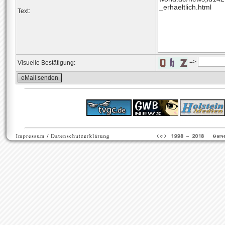
Text:
=>
Visuelle Bestätigung:
ps4 festplatte
F