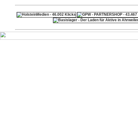
ps4 festplatte
F