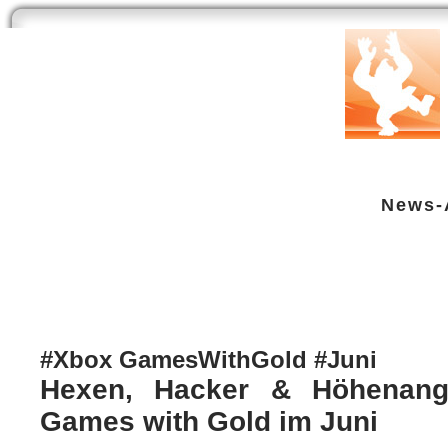
Start
Newsarchiv
Bilder
Datenbank
Testberichte
Speci
News-
Hexen, Hacker & Höhenangst: Das
XBox One
| geschrieben von Volker Zockstein am 29. Mai 2017 um 09:43 Uhr
#Xbox GamesWithGold #Juni
Hexen, Hacker & Höhenang
Games with Gold im Juni