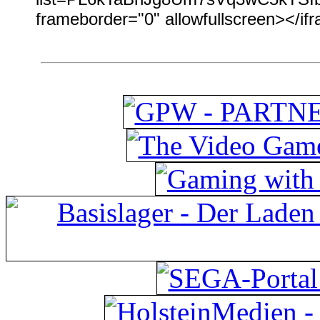
frameborder="0" allowfullscreen></if