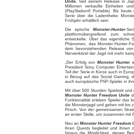
Unite.
Seit seinem Release in Japa
Millionen verkaufte Einheiten u
(PlayStation® Portable). Bis heute
Serie über die Ladentheke. Monst
Frühjahr erhältlich sein.
Die epische
Monster-Hunter
-Ser
plattformübergreifend zum schnel
entwickelte. Über das eigentliche
Phänomen, das Monster-Hunter-Fest
dem bevorstehenden Release von 
Nervenkitzel der Jagd mit mehr kampf
„Der Erfolg von
Monster Hunter
a
President Sony Computer Entertainm
Teil der Serie in Kürze auch in Europ
in Bezug auf das Social Gaming, 
auch europäische PSP-Spieler in ihr
Mit über 500 Stunden Spielzeit und
Monster Hunter Freedom Unite
d
Funktionalität erleben Spieler das
die Monsterjagd und gehen mit bis z
Pirsch. Von der gemeinsamen Strate
an erster Stelle, um zusammen mit 
Neu an
Monster Hunter Freedom 
ihren Quests begleitet und ihnen 
hinaus die Möglichkeit, diesen Be