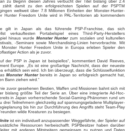
n zu Beginn diesen Jahres verbucht der Titel bislang über 2.4
nd zählt damit zu den erfolgreichsten Spielen auf der PSPTM
 gingen weltweit über 7.8 Millionen Einheiten der Monster-Hunter-
er Hunter Freedom Unite wird in PAL-Territorien ab kommendem
ie gilt in Japan als das führende PSP-Franchise, das sich
lst verkauftesten Portabelspiel eines Third-Party-Herstellers
 Spiel hinaus wurde
Monster Hunter
zum sozialen und kulturellen
ivals, -Seminare sowie Merchandising-Linien hervorbrachte. Mit
Monster Hunter Freedom Unite in Europa erleben Spieler den
lastiger Action als je zuvor.
uf der PSP in Japan ist beispiellos“, kommentiert David Reeves,
ent Europe. „Es ist eine großartige Nachricht, dass der neueste
a erhältlich sein wird. Ich bin überzeugt, dass die Schlüsselfunktion
das
Monster Hunter
bereits in Japan so erfolgreich gemacht hat,
en Bann ziehen wird.“
 nie zuvor gesehenen Bestien, Waffen und Missionen bahnt sich mit
er bislang größte Teil der Serie an. Über eine integrierte Ad-Hoc-
 bereits in Japan vorherrschende Social-Gaming-Phänomen rund um
u drei Teilnehmern gleichzeitig auf spannungsgeladene Multiplayer-
gieplanung bis hin zur Durchführung des Angriffs steht Team-Play
Freunden wilde Kreaturen zu besiegen.
Unite
ist ein individuell anzupassender Weggefährte, der Spieler auf
zusätzliche Ressourcen herbeischafft. PSPBesitzer haben darüber
gleiter mit anderen Mitstreitern gemeinsam zu nutzen und Daten