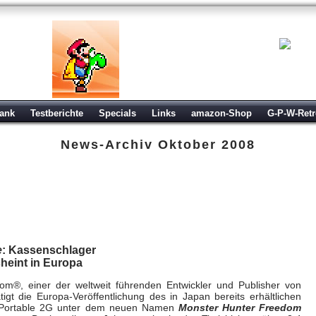
ank
Testberichte
Specials
Links
amazon-Shop
G-P-W-Ret
News-Archiv
Oktober 2008
edom Unite: Kassenschlager auf PS
m 09. Okt 2008 um 19:05 Uhr
e
: Kassenschlager
cheint in Europa
m®, einer der weltweit führenden Entwickler und Publisher von
igt die Europa-Veröffentlichung des in Japan bereits erhältlichen
Portable 2G unter dem neuen Namen
Monster Hunter Freedom