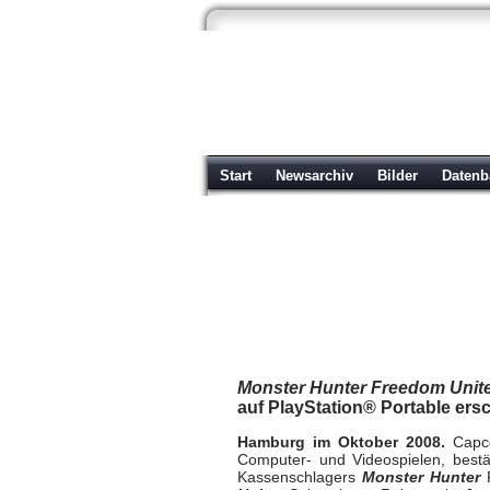
Start
Newsarchiv
Bilder
Datenb
Monster Hunter Fre
Sony PSP
| geschrieben von Volker Zockstein a
Monster Hunter Freedom Unit
auf PlayStation® Portable ers
Hamburg im Oktober 2008.
Capco
Computer- und Videospielen, bestät
Kassenschlagers
Monster Hunter