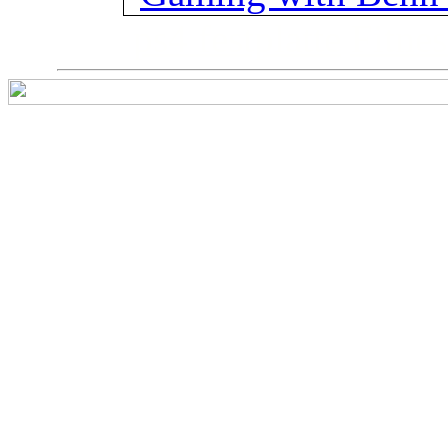
ps4 festplatte
Fitnes