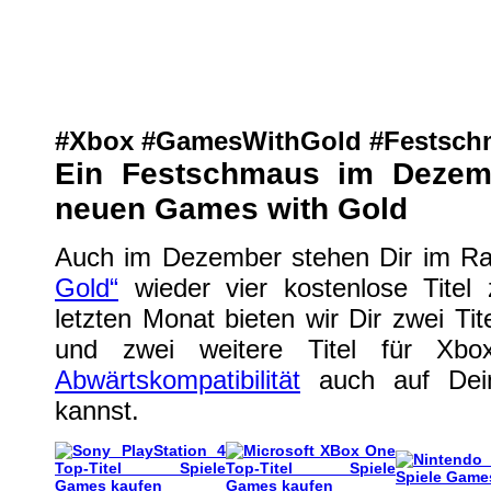
Ein Festschmaus im Dezember: D
XBox One
| geschrieben von Volker Zockstein am 24. Nov 2016 um 14:33 Uhr
#Xbox #GamesWithGold #Festsc
Ein Festschmaus im Dezemb
neuen Games with Gold
Auch im Dezember stehen Dir im 
Gold“
wieder vier kostenlose Titel
letzten Monat bieten wir Dir zwei Tite
und zwei weitere Titel für Xb
Abwärtskompatibilität
auch auf Dein
kannst.