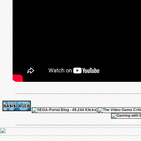
ps4 festplatte
F