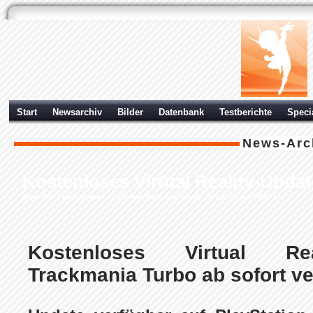
Start
Newsarchiv
Bilder
Datenbank
Testberichte
Speci
News-Arc
Kostenloses Virtual Reality-Upda
Sony PS4
| geschrieben von Volker Zockstein am 09. Nov 2016 um 12:35 Uhr
Kostenloses Virtual Rea
Trackmania Turbo ab sofort v