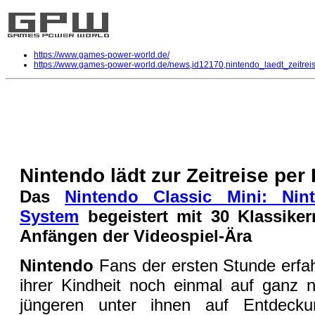
https://www.games-power-world.de/
https://www.games-power-world.de/news,id12170,nintendo_laedt_zeitrei
Nintendo lädt zur Zeitreise per Kn
Allgemein
| geschrieben von Volker Zockstein am 30. Sep 2016 um 22:47 Uhr
Nintendo lädt zur Zeitreise pe
Das
Nintendo Classic Mini: Nin
System
begeistert mit 30 Klassike
Anfängen der Videospiel-Ära
Nintendo
Fans der ersten Stunde erfah
ihrer Kindheit noch einmal auf ganz 
jüngeren unter ihnen auf Entdecku