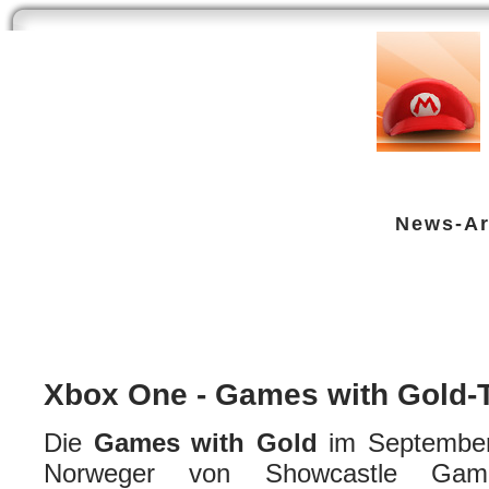
Start
Newsarchiv
Bilder
Datenbank
Testberichte
Speci
News-Ar
Xbox One - Games with Gold-Tite
XBox One
| geschrieben von Volker Zockstein am 25. Aug 2016 um 12:36 Uhr
Xbox One - Games with Gold-T
Die
Games with Gold
im September 
Norweger von Showcastle Game