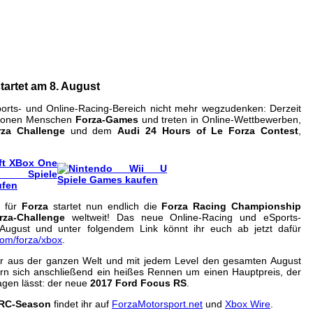
ionship startet am 8. August
m 05. Aug 2016 um 12:27 Uhr
artet am 8. August
orts- und Online-Racing-Bereich nicht mehr wegzudenken: Derzeit
llionen Menschen
Forza-Games
und treten in Online-Wettbewerben,
rza Challenge
und dem
Audi 24 Hours of Le Forza Contest
,
g für
Forza
startet nun endlich die
Forza Racing Championship
rza-Challenge
weltweit! Das neue Online-Racing und eSports-
August und unter folgendem Link könnt ihr euch ab jetzt dafür
com/forza/xbox
.
r aus der ganzen Welt und mit jedem Level den gesamten August
fern sich anschließend ein heißes Rennen um einen Hauptpreis, der
agen lässt: der neue
2017 Ford Focus RS
.
RC-Season
findet ihr auf
ForzaMotorsport.net
und
Xbox Wire
.