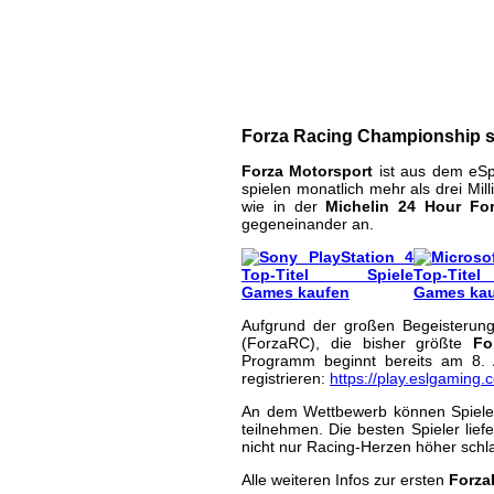
Forza Racing Champ
XBox One
| geschrieben von Volker Zockstein a
Forza Racing Championship st
Forza Motorsport
ist aus dem eSp
spielen monatlich mehr als drei Mi
wie in der
Michelin 24 Hour Fo
gegeneinander an.
Aufgrund der großen Begeisterun
(ForzaRC), die bisher größte
Fo
Programm beginnt bereits am 8. 
registrieren:
https://play.eslgaming.
An dem Wettbewerb können Spiele
teilnehmen. Die besten Spieler lie
nicht nur Racing-Herzen höher schl
Alle weiteren Infos zur ersten
Forza