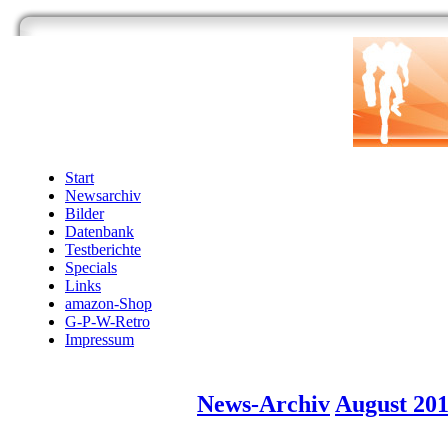
Start
Newsarchiv
Bilder
Datenbank
Testberichte
Specials
Links
amazon-Shop
G-P-W-Retro
Impressum
News-Archiv
August 20