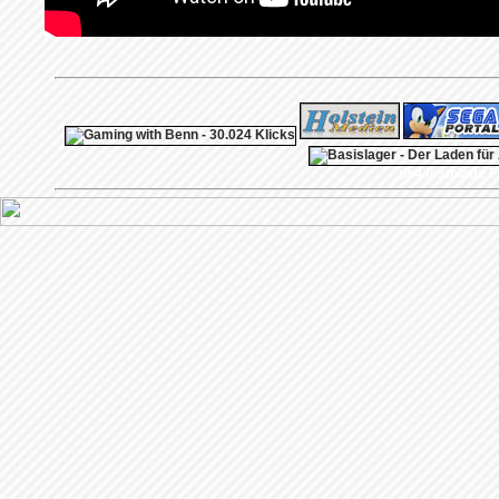
ps4 festplatte
F