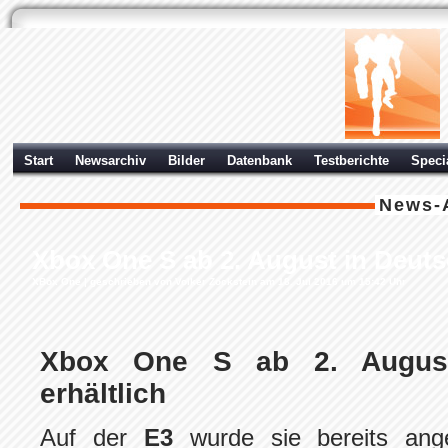
Start
Newsarchiv
Bilder
Datenbank
Testberichte
Speci
News-
Xbox One S ab 2. August in Deuts
XBox One
| geschrieben von Volker Zockstein am 18. Jul 2016 um 15:42 Uhr
Xbox One S ab 2. August
erhältlich
Auf der
E3
wurde sie bereits ang