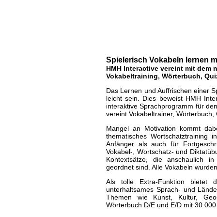
Spielerisch Vokabe
Nintendo DS
| geschrieben von Volker Zockstein
Spielerisch Vokabeln lernen 
HMH Interactive vereint mit dem
Vokabeltraining, Wörterbuch, Qui
Das Lernen und Auffrischen einer 
leicht sein. Dies beweist HMH Int
interaktive Sprachprogramm für de
vereint Vokabeltrainer, Wörterbuch,
Mangel an Motivation kommt dabei
thematisches Wortschatztraining i
Anfänger als auch für Fortgeschri
Vokabel-, Wortschatz- und Diktatü
Kontextsätze, die anschaulich in
geordnet sind. Alle Vokabeln wurden
Als tolle Extra-Funktion bietet
unterhaltsames Sprach- und Länder
Themen wie Kunst, Kultur, Geo
Wörterbuch D/E und E/D mit 30 000