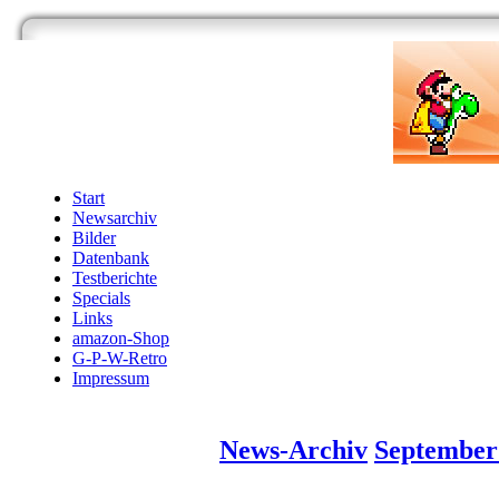
Start
Newsarchiv
Bilder
Datenbank
Testberichte
Specials
Links
amazon-Shop
G-P-W-Retro
Impressum
News-Archiv
September