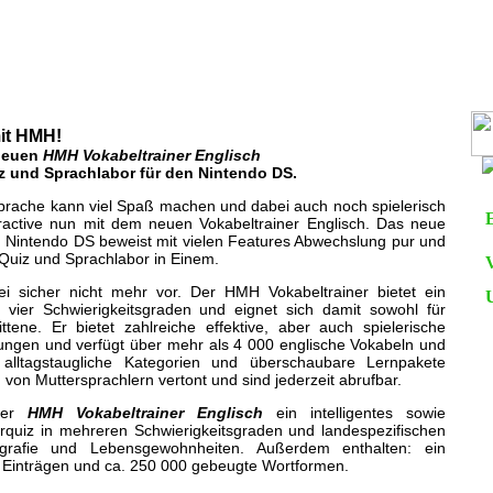
ln lernen mit HMH!
 am 12. Sep 2008 um 19:44 Uhr
mit HMH!
 neuen
HMH Vokabeltrainer Englisch
z und Sprachlabor für den Nintendo DS.
Sprache kann viel Spaß machen und dabei auch noch spielerisch
eractive nun mit dem neuen Vokabeltrainer Englisch. Das neue
n Nintendo DS beweist mit vielen Features Abwechslung pur und
 Quiz und Sprachlabor in Einem.
 sicher nicht mehr vor. Der HMH Vokabeltrainer bietet ein
n vier Schwierigkeitsgraden und eignet sich damit sowohl für
ttene. Er bietet zahlreiche effektive, aber auch spielerische
bungen und verfügt über mehr als 4 000 englische Vokabeln und
 alltagstaugliche Kategorien und überschaubare Lernpakete
 von Muttersprachlern vertont und sind jederzeit abrufbar.
 der
HMH Vokabeltrainer Englisch
ein intelligentes sowie
quiz in mehreren Schwierigkeitsgraden und landespezifischen
grafie und Lebensgewohnheiten. Außerdem enthalten: ein
 Einträgen und ca. 250 000 gebeugte Wortformen.