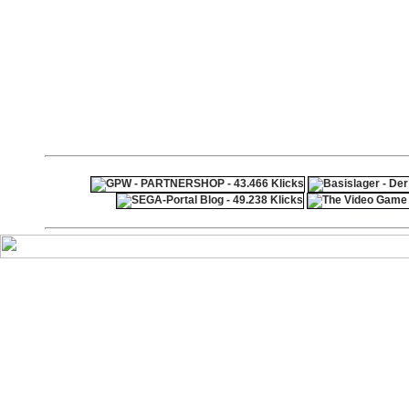
ps4 festplatte
F