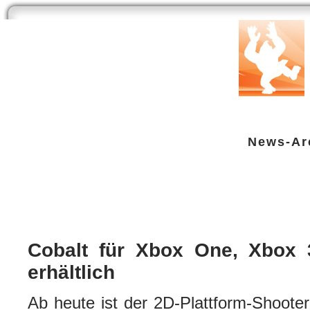
Start
Newsarchiv
Bilder
Datenbank
Testberichte
Speci
News-Ar
Cobalt für Xbox One, Xbox 360 un
XBox One
| geschrieben von Volker Zockstein am 03. Feb 2016 um 12:56 Uhr
Cobalt für Xbox One, Xbox
erhältlich
Ab heute ist der 2D-Plattform-Shoote