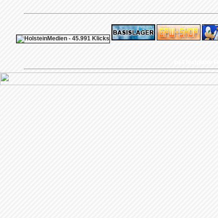
ps4 festplatte
F