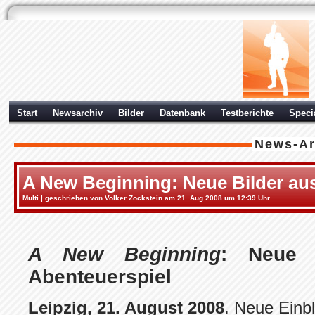
Start
Newsarchiv
Bilder
Datenbank
Testberichte
Speci
News-Ar
A New Beginning: Neue Bilder au
Multi
| geschrieben von Volker Zockstein am 21. Aug 2008 um 12:39 Uhr
A New Beginning
: Neue 
Abenteuerspiel
Leipzig, 21. August 2008
. Neue Einb