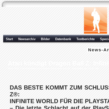
Start
Newsarchiv
Bilder
Datenbank
Testberichte
Speci
News-Ar
Atari kündigt Dragon Ball Z: Infin
Sony PS2
| geschrieben von Volker Zockstein am 20. Aug 2008 um 15:31 Uhr
DAS BESTE KOMMT ZUM SCHLUS
Z®:
INFINITE WORLD FÜR DIE PLAYST
– Die letzte Schlacht auf der PlayS