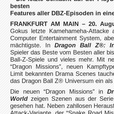
besten
Features aller DBZ-Episoden in ein
FRANKFURT AM MAIN – 20. Aug
Gokus letzte Kamehameha-Attacke 
Computer Entertainment System, aber
mächtigste. In
Dragon Ball Z®: I
Spieler das Beste vom Besten aller bi
Ball-Z-Spiele und vieles mehr. Mit 
“Dragon Missions”, neuen Kampfty
Limit bekannten Drama Scenes tauchen
das Dragon Ball Z® Universum ein als 
Die neuen “Dragon Missions” in
Dr
World
zeigen Szenen aus der Serie
gesehen hat. Neben zahllosen Heraus
Attack-Variante, der “Snake Road Mis