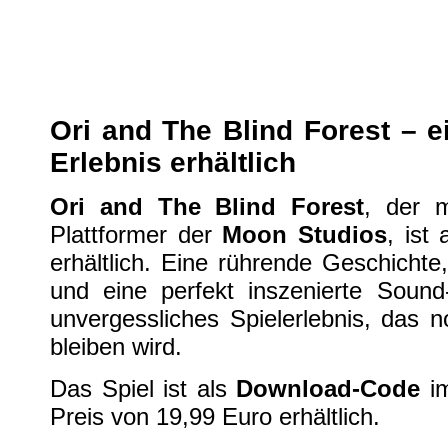
Ori and The Blind Forest für Xbox
XBox One
| geschrieben von Volker Zockstein am 11. Mär 2015 um 17:15 Uhr
Ori and The Blind Forest – e
Erlebnis erhältlich
Ori and The Blind Forest
, der 
Plattformer der
Moon Studios
, ist
erhältlich. Eine rührende Geschichte
und eine perfekt inszenierte Sound
unvergessliches Spielerlebnis, das n
bleiben wird.
Das Spiel ist als
Download-Code
i
Preis von 19,99 Euro erhältlich.