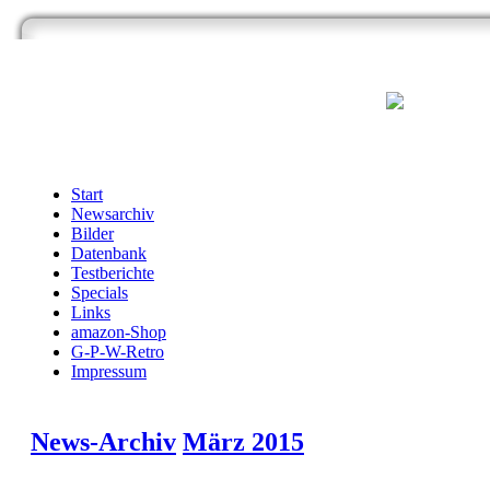
Start
Newsarchiv
Bilder
Datenbank
Testberichte
Specials
Links
amazon-Shop
G-P-W-Retro
Impressum
News-Archiv
März 2015