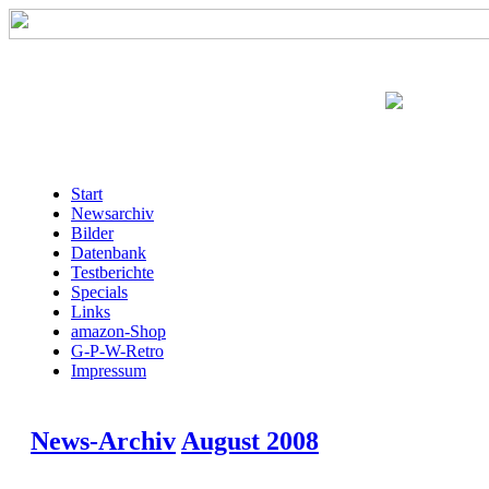
Start
Newsarchiv
Bilder
Datenbank
Testberichte
Specials
Links
amazon-Shop
G-P-W-Retro
Impressum
News-Archiv
August 2008