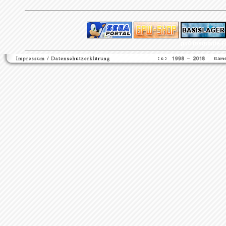
ps4 festplatte
F