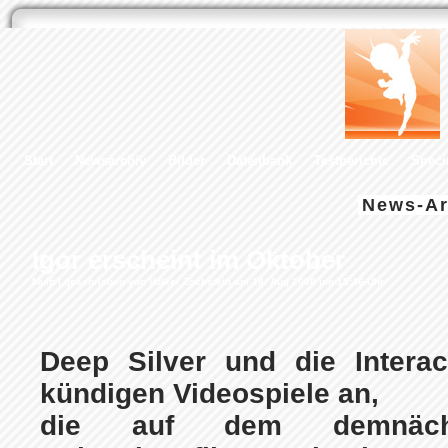
Start
Newsarchiv
Bilder
Datenbank
Testberichte
Speci
News-Ar
Igor erscheint im Oktober
Multi
| geschrieben von Volker Zockstein am 18. Aug 2008 um 15:46 Uhr
Deep Silver und die Intera
kündigen Videospiele an,
die auf dem demnächs