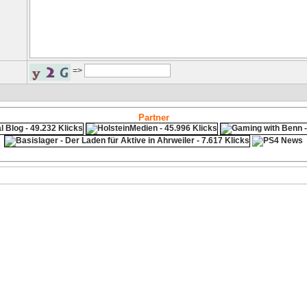
=>
Partner
ps4 festplatte
Fitness
Versicherungen Autohaus