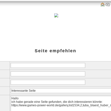
als
Links
amazon-Shop
G-P-W-Retro
Impressum
Seite empfehlen