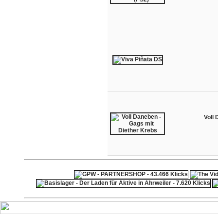
Voll 
ps4 festplatte
F