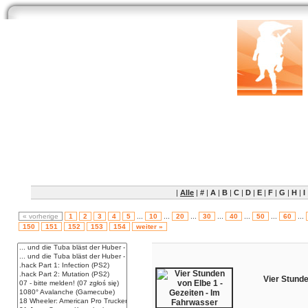
Start
Newsarchiv
Bilder
Datenbank
Testberichte
Speci
|
Alle
|
#
|
A
|
B
|
C
|
D
|
E
|
F
|
G
|
H
|
I
« vorherige
1
2
3
4
5
...
10
...
20
...
30
...
40
...
50
...
60
...
150
151
152
153
154
weiter »
Vier Stunde