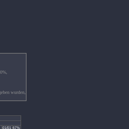
90%,
egeben wurden,
01/01
67%