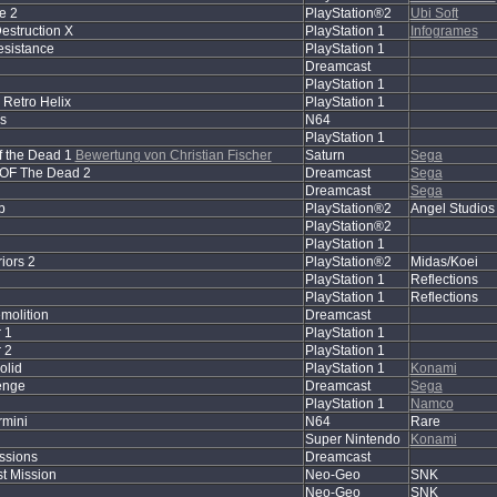
e 2
PlayStation®2
Ubi Soft
estruction X
PlayStation 1
Infogrames
esistance
PlayStation 1
Dreamcast
PlayStation 1
: Retro Helix
PlayStation 1
s
N64
PlayStation 1
f the Dead 1
Bewertung von Christian Fischer
Saturn
Sega
OF The Dead 2
Dreamcast
Sega
Dreamcast
Sega
b
PlayStation®2
Angel Studios
PlayStation®2
PlayStation 1
iors 2
PlayStation®2
Midas/Koei
PlayStation 1
Reflections
PlayStation 1
Reflections
molition
Dreamcast
 1
PlayStation 1
 2
PlayStation 1
olid
PlayStation 1
Konami
enge
Dreamcast
Sega
PlayStation 1
Namco
rmini
N64
Rare
Super Nintendo
Konami
ssions
Dreamcast
st Mission
Neo-Geo
SNK
Neo-Geo
SNK