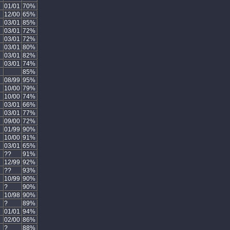
01/01
70%
12/00
65%
03/01
85%
03/01
72%
03/01
72%
03/01
80%
03/01
82%
03/01
74%
85%
08/99
95%
10/00
79%
10/00
74%
03/01
66%
03/01
77%
09/00
72%
01/99
90%
10/00
91%
03/01
65%
??
91%
12/99
92%
??
93%
10/99
90%
?
90%
10/98
90%
?
89%
01/01
94%
02/00
86%
?
88%