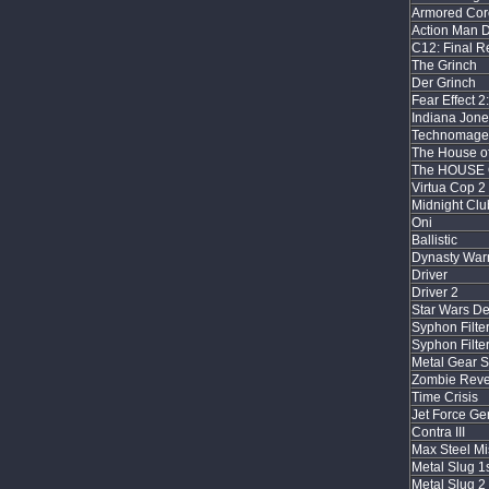
Armored Cor
Action Man D
C12: Final R
The Grinch
Der Grinch
Fear Effect 2
Indiana Jone
Technomage
The House o
The HOUSE 
Virtua Cop 2
Midnight Clu
Oni
Ballistic
Dynasty Warr
Driver
Driver 2
Star Wars De
Syphon Filter
Syphon Filter
Metal Gear S
Zombie Rev
Time Crisis
Jet Force Ge
Contra III
Max Steel Mi
Metal Slug 1
Metal Slug 2