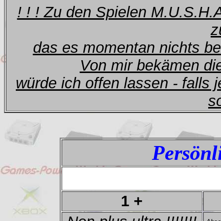
! ! ! Zu den Spielen M.U.S.H.
z
das es momentan nichts bes
Von mir bekämen di
würde ich offen lassen - fall
so
Persönl
1 +