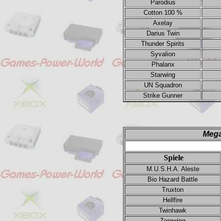
Parodius
Cotton 100 %
Axelay
Darius Twin
Thunder Spirits
Syvalion
Phalanx
Starwing
UN Squadron
Strike Gunner
Mega
Spiele
M.U.S.H.A. Aleste
Bio Hazard Battle
Truxton
Hellfire
Twinhawk
Zerowing