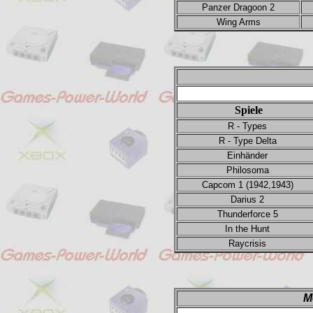
Panzer Dragoon 2
Wing Arms
Spiele
R - Types
R - Type Delta
Einhänder
Philosoma
Capcom 1 (1942,1943)
Darius 2
Thunderforce 5
In the Hunt
Raycrisis
M