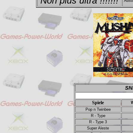
Non plus ultra !!!!!!!
Absol
SN
Spiele
W
Pop n Twinbee
R - Type
R - Type 3
Super Aleste