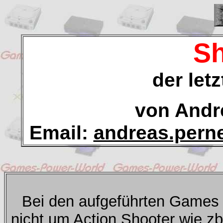
Sh
der let
von Andr
Email:
andreas.pern
Bei den aufgeführten Games
nicht um Action Shooter wie zb