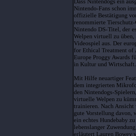
Dass Nintendogs ein ausg
Nintendo-Fans schon imm
offizielle Bestätigung v
renommierte Tierschutz-
Nintendo DS-Titel, der 
Welpen virtuell zu üben, 
Videospiel aus. Der eur
for Ethical Treatment of
Europe Proggy Awards fü
in Kultur und Wirtschaft.
Mit Hilfe neuartiger Fea
dem integrierten Mikrof
den Nintendogs-Spielern,
virtuelle Welpen zu küm
trainieren. Nach Ansicht
gute Vorstellung davon, 
ein echtes Hundebaby z
lebenslanger Zuwendung
erläutert Lauren Bowey 