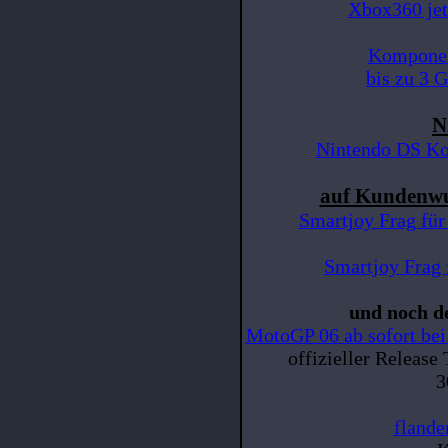
Xbox360 jet
Komponen
bis zu 3 
N
Nintendo DS Kon
auf Kundenwu
Smartjoy Frag für
Smartjoy Frag
und noch d
MotoGP 06 ab sofort bei 
offizieller Release
3
flande