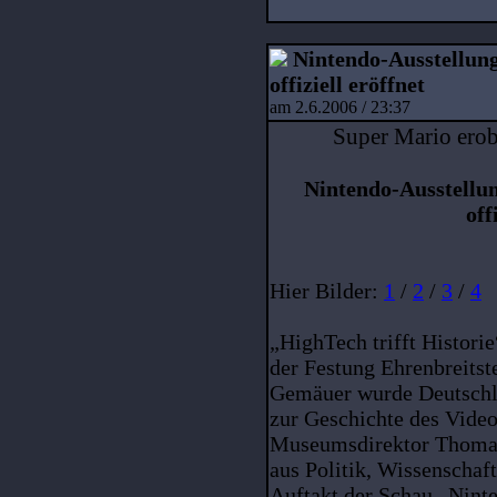
Nintendo-Ausstellun
offiziell eröffnet
am 2.6.2006 / 23:37
Super Mario erob
Nintendo-Ausstell
off
Hier Bilder:
1
/
2
/
3
/
4
„HighTech trifft Historie
der Festung Ehrenbreitst
Gemäuer wurde Deutschla
zur Geschichte des Videos
Museumsdirektor Thomas
aus Politik, Wissenschaf
Auftakt der Schau „Nin