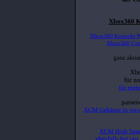
Xbox360 K
Xbox360 Konsole P
Xbox360 Cor
ganz aktue
Xb
für n
für mehr
passend
XCM Gehäuse in versc
XCM High Speed
ebenfalls bei un