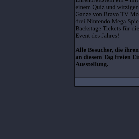
einem Quiz und witzigen
Ganze von Bravo TV Mod
drei Nintendo Mega Spie
Backstage Tickets für d
Event des Jahres!
Alle Besucher, die ihr
an diesem Tag freien Ei
Ausstellung.