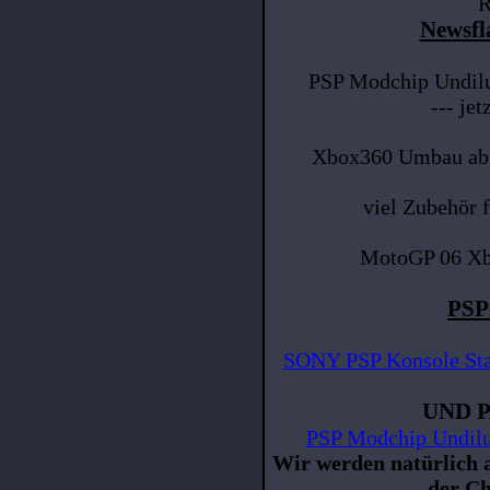
R
Newsfl
PSP Modchip Undilu
--- jet
Xbox360 Umbau ab 
viel Zubehör 
MotoGP 06 Xbo
PSP
SONY PSP Konsole Sta
UND 
PSP Modchip Undilute
Wir werden natürlich 
der Ch