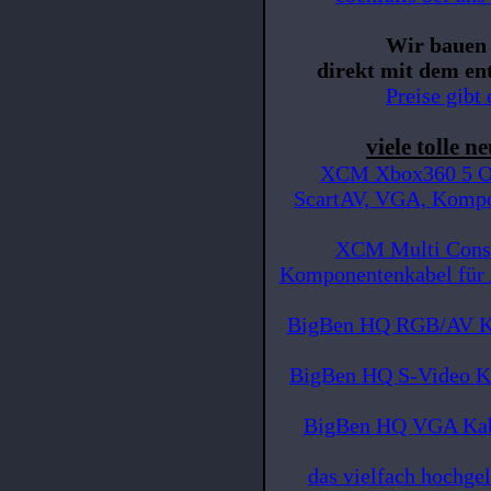
Wir bauen 
direkt mit dem en
Preise gib
viele tolle n
XCM Xbox360 5 Ou
ScartAV, VGA, Kompo
XCM Multi Conso
Komponentenkabel für 
BigBen HQ RGB/AV Ka
BigBen HQ S-Video K
BigBen HQ VGA Kabe
das vielfach hochge