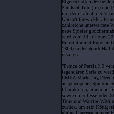
Eigenschaften der beiden
Sands of Time(tm) und Pr
mit dem Talent, der Visi
Ubisoft Entwickler. Prin
zahlreiche unerwartete 
neue Spieler gleichermaß
wird vom 18. bis zum 20.
Entertainment Expo an 
1300) in der South Hall 
gezeigt.
"Prince of Persia® 3 vers
legendären Serie zu werd
EMEA Marketing Directo
ausgewogener Spielmecha
Charakteren, einem perf
sowie einer fesselnden St
Time und Warrior Within 
zurück, um sein Königre
einige Überraschungen i