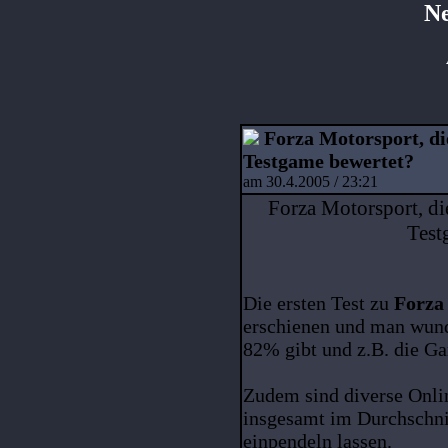
Ne
Forza Motorsport, die
Testgame bewertet?
am 30.4.2005 / 23:21
Forza Motorsport, di
Test
Die ersten Test zu
Forza
erschienen und man wund
82% gibt und z.B. die 
Zudem sind diverse Onlin
insgesamt im Durchschni
einpendeln lassen.