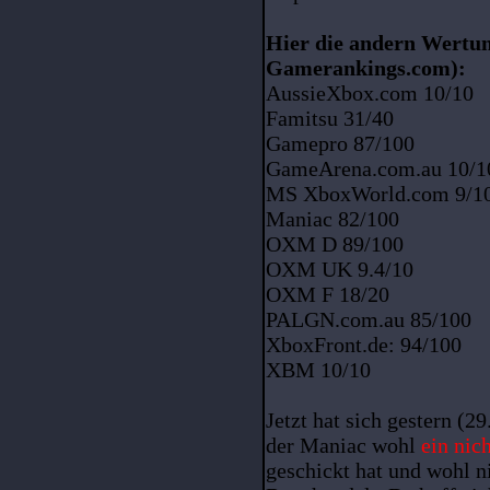
Hier die andern Wertun
Gamerankings.com):
AussieXbox.com 10/10
Famitsu 31/40
Gamepro 87/100
GameArena.com.au 10/1
MS XboxWorld.com 9/1
Maniac 82/100
OXM D 89/100
OXM UK 9.4/10
OXM F 18/20
PALGN.com.au 85/100
XboxFront.de: 94/100
XBM 10/10
Jetzt hat sich gestern (2
der Maniac wohl
ein nic
geschickt hat und wohl ni