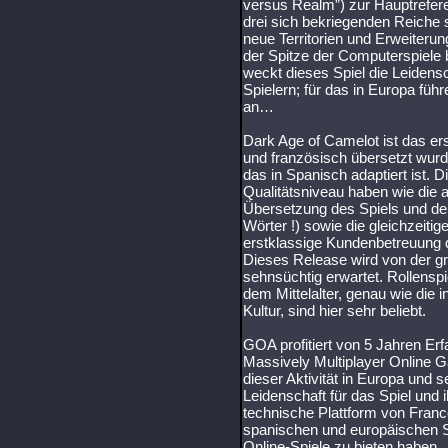
versus Realm”) zur Hauptrefere
drei sich bekriegenden Reiche
neue Territorien und Erweiterun
der Spitze der Computerspiele 
weckt dieses Spiel die Leidens
Spielern; für das in Europa f
an…
Dark Age of Camelot ist das e
und französisch übersetzt wurd
das in Spanisch adaptiert ist. 
Qualitätsniveau haben wie die 
Übersetzung des Spiels und de
Wörter !) sowie die gleichzeiti
erstklassige Kundenbetreuung
Dieses Release wird von der g
sehnsüchtig erwartet. Rollensp
dem Mittelalter, genau wie die i
Kultur, sind hier sehr beliebt.
GOA profitiert von 5 Jahren Er
Massively Multiplayer Online G
dieser Aktivität in Europa und s
Leidenschaft für das Spiel und 
technische Plattform von Franc
spanischen und europäischen S
Online-Spiele zu bieten haben.