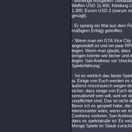
- Bisherige Ausgaben: Gebäud
Waffen USD 11.400, Kleidung 
1.300, Essen USD 2 (warum es n
gesagt).
- Er sprang ein Mal aus dem Fl
mäßigem Erfolg) getroffen.
- 'Wenn man ein GTA Vice City (
angesiedelt ist und ein paar R
liegen. Wenn man glaubt, dass 
bringen könnte wie bisher und 
liegen. San Andreas sei 'shock
Spielerfahrung.'
- 'Ist es wirklich das beste Sp
ja. Einige von Euch werden es
äußerst misstrauisch wegen dem
sicher, dass einige von Euch de
sensationell sein will, weil wi
verpflichtet sind. Das ist nicht d
Bevor ich es gespielt habe, dac
interessanter wäre, wenn wir i
Coolness verloren, San Andreas i
dass es spektakulär ist: Es set
Menge Spiele im Staub zurückl