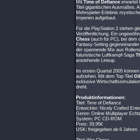
Mit
Time of Defiance
erwartet 
Titel gigantischen Ausmaßes. 
Mehrspieler-Erlebnis mystische 
Imperien aufgebaut.
Für die PlayStation 2 stehen gl
Veröffentlichung. Ein ungewöhnl
Chess
(auch für PC), bei dem 
Fantasy-Setting gegeneinande
der spannende Mix aus Rollens
futuristische Luftkampf-Saga
T
anstehende Lineup.
Im ersten Quartal 2005 können
aufziehen. Mit dem Top-Titel
Oi
exklusive Wirtschaftssimulatio
dreht.
Produktinformationen:
Titel: Time of Defiance
Entwickler: Nicely Crafted Ente
Genre: Online Multiplayer Echtz
System: PC CD-ROM
Preis: 39,95€
USK: freigegeben ab 6 Jahren
Titel: War Chess