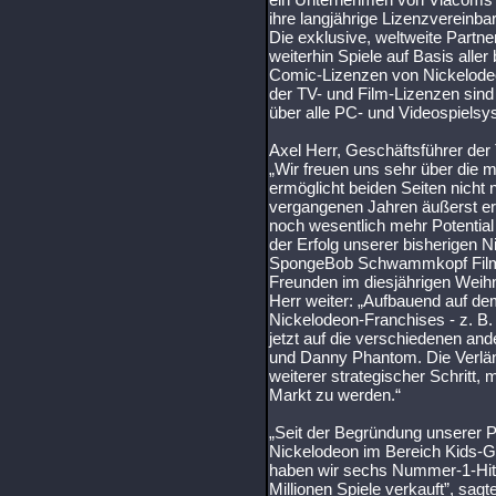
ihre langjährige Lizenzvereinb
Die exklusive, weltweite Partn
weiterhin Spiele auf Basis aller
Comic-Lizenzen von Nickelodeo
der TV- und Film-Lizenzen sind
über alle PC- und Videospielsys
Axel Herr, Geschäftsführer d
„Wir freuen uns sehr über die m
ermöglicht beiden Seiten nicht n
vergangenen Jahren äußerst er
noch wesentlich mehr Potential 
der Erfolg unserer bisherigen 
SpongeBob Schwammkopf Film 
Freunden im diesjährigen Weihn
Herr weiter: „Aufbauend auf dem
Nickelodeon-Franchises - z. B.
jetzt auf die verschiedenen an
und Danny Phantom. Die Verlän
weiterer strategischer Schritt, 
Markt zu werden.“
„Seit der Begründung unserer 
Nickelodeon im Bereich Kids-Ga
haben wir sechs Nummer-1-Hits 
Millionen Spiele verkauft”, sag