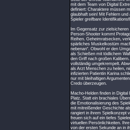
mit dem Team von Digital Extr
definiert: Charaktere müssen 
glaubhaft sein! Mit Fehlern und 
Spieler greifbare Identifikationsf
Im Gegensatz zur zielsicheren
Person-Shooter kommt Protagoni
Reihen. Geheimratsecken, ver
spärliches Muskelkostüm mach
nebenan“. Obwohl er den Umgan
als Schießen mit tödlichem Wa
den Griff nach großen Kalibern.
vollständig umgekrempelt. Abw
als Arzt Menschen zu heilen, n
infizierten Patientin Karina sch
nur mit bleihaltigen Argument
Credo überzeugen.
Macho-Helden finden in Digita
Platz. Statt ein brachiales Üb
die Emotionalisierung des Spi
mit mitreißender Geschichte als
rangiert in ihrem Spielkonzept 
freuen sich auf ein tiefes Spiele
virtuellen Persönlichkeiten. Ih
von der ersten Sekunde an in i