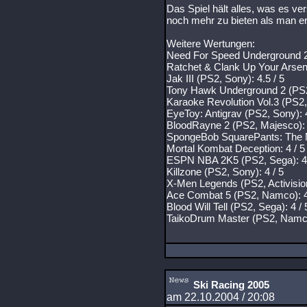
Das Spiel hält alles, was es ve
noch mehr zu bieten als man erw
Weitere Wertungen:
Need For Speed Underground 2 
Ratchet & Clank Up Your Arsena
Jak III (PS2, Sony): 4.5 / 5
Tony Hawk Underground 2 (PS2, 
Karaoke Revolution Vol.3 (PS2,
EyeToy: Antigrav (PS2, Sony): 4
BloodRayne 2 (PS2, Majesco): 4
SpongeBob SquarePants: The M
Mortal Kombat Deception: 4 / 5
ESPN NBA 2K5 (PS2, Sega): 4 
Killzone (PS2, Sony): 4 / 5
X-Men Legends (PS2, Activision
Ace Combat 5 (PS2, Namco): 4
Blood Will Tell (PS2, Sega): 4 / 
TaikoDrum Master (PS2, Namco
Ski Racing 2005
am 22.10.2004 / 20:08