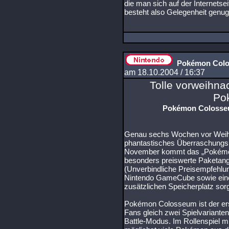
die man sich auf der Internetse
besteht also Gelegenheit genug,
Pokémon Colos
am 18.10.2004 / 16:37
Tolle vorweihna
Po
Pokémon Colosseu
Genau sechs Wochen vor Weihn
phantastisches Überraschungs
November kommt das „Pokémon
besonders preiswerte Paketang
(Unverbindliche Preisempfehlu
Nintendo GameCube sowie eine
zusätzlichen Speicherplatz sorg
Pokémon Colosseum ist der ers
Fans gleich zwei Spielvarianten
Battle-Modus. Im Rollenspiel m