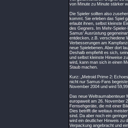
von Minute zu Minute stärker w
Die Spieler sollten also zuseh
kommt. Sie erleben das Spiel g
erlaubt ihnen, selbst kleinste 
des Gegners. Im Mehr-Spieler-
Samus‘ Ausrüstung gegeneinan
entdecken, z.B. verschiedene W
Verbesserungen am Kampfanzug
neue Spielebenen. Aber dort la
Deshalb empfiehlt es sich, se
und selbst kleinste Hinweise z
wird, kann man sich in einen 
Staub machen.
Kurz: „Metroid Prime 2: Echoes“
nicht nur Samus-Fans begeister
November 2004 und wird 59,99
Das neue Weltraumabenteuer M
europaweit am 26. November 2004
Fernsehgeräte, die mit einer Bi
Dies betrifft die weitaus meist
sind. Da aber noch ein geringer
wird ein deutlicher Hinweis zu
Verpackung angebracht und eine