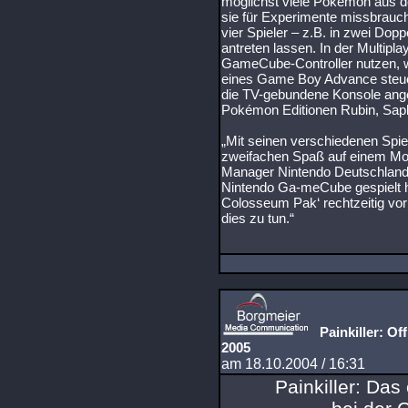
möglichst viele Pokémon aus de
sie für Experimente missbrauc
vier Spieler – z.B. in zwei Do
antreten lassen. In der Multipla
GameCube-Controller nutzen, w
eines Game Boy Advance steue
die TV-gebundene Konsole ang
Pokémon Editionen Rubin, Saphir
„Mit seinen verschiedenen Spi
zweifachen Spaß auf einem Mod
Manager Nintendo Deutschland
Nintendo Ga-meCube gespielt 
Colosseum Pak‘ rechtzeitig vor
dies zu tun.“
Painkiller: Of
2005
am 18.10.2004 / 16:31
Painkiller: Das