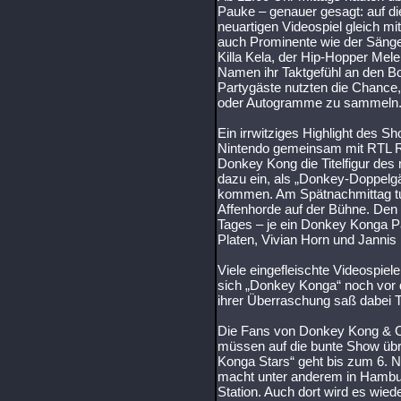
Pauke – genauer gesagt: auf di
neuartigen Videospiel gleich mi
auch Prominente wie der Säng
Killa Kela, der Hip-Hopper Mele
Namen ihr Taktgefühl an den Bo
Partygäste nutzten die Chance,
oder Autogramme zu sammeln
Ein irrwitziges Highlight des 
Nintendo gemeinsam mit RTL Rad
Donkey Kong die Titelfigur des 
dazu ein, als „Donkey-Doppelgän
kommen. Am Spätnachmittag tum
Affenhorde auf der Bühne. Den 
Tages – je ein Donkey Konga Pa
Platen, Vivian Horn und Janni
Viele eingefleischte Videospie
sich „Donkey Konga“ noch vor d
ihrer Überraschung saß dabei 
Die Fans von Donkey Kong & Co,
müssen auf die bunte Show übri
Konga Stars“ geht bis zum 6. 
macht unter anderem in Hambu
Station. Auch dort wird es wie