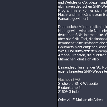
und Webdesign-Akrobaten sind a
ultimativen deutschen SNK-Web
Programmierer können sich na
Flash- und html-Künste zum Bes
Fanseite gewinnen!
Dass solche Mühen redlich belo
Hauptgewinn winkt die Nominieru
deutschen SNK-Internetseite. W
über alle SNK-Titel, die flashpo
demnächst eine umfangreiche Sof
Gourmets nicht entgehen lassen
zweit- und drittplatzierten Web
Arcade-Granaten, die pünktlic
Mitmachen lohnt sich also.
Einsendeschluss ist der 30. N
eigens kreierten SNK-Webseiten
Flashpoint AG
Stichwort: SNK-Webseite
Biedenkamp 5h
21509 Glinde
Oder via E-Mail an die Adresse