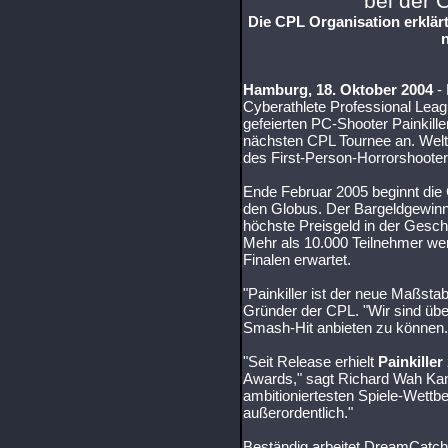
bei der 
Die CPL Organisation erklä
Hamburg, 18. Oktober 2004
-
Cyberathlete­ Professional Lea
gefeierten PC-Shooter Painkiller
nächsten CPL Tournee an. Welt
des First-Person-Horrorshoote
Ende Februar 2005 beginnt die
den Globus. Der Bargeldgewinn
höchste Preisgeld in der Gesc
Mehr als 10.000 Teilnehmer wer
Finalen erwartet.
"Painkiller ist der neue Maßsta
Gründer der CPL. "Wir sind üb
Smash-Hit anbieten zu können.
"Seit Release erhielt
Painkiller
Awards," sagt Richard Wah Ka
ambitioniertesten Spiele-Wettbe
außerordentlich."
Beständig arbeitet DreamCatc