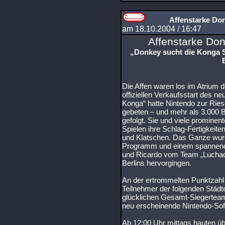
Affenstarke Don
am 18.10.2004 / 16:47
Affenstarke Don
„Donkey sucht die Konga St
Die Affen waren los im Atrium d
offiziellen Verkaufsstart des 
Konga“ hatte Nintendo zur Ries
gebeten – und mehr als 3.000 B
gefolgt. Sie und viele promin
Spielen ihre Schlag-Fertigkeit
und Klatschen. Das Ganze wu
Programm und einem spannend
und Ricardo vom Team „Lucha
Berlins hervorgingen.
An der ertrommelten Punktzahl
Teilnehmer der folgenden Stä
glücklichen Gesamt-Siegerteam 
neu erscheinende Nintendo-Sof
Ab 12:00 Uhr mittags hauten ü