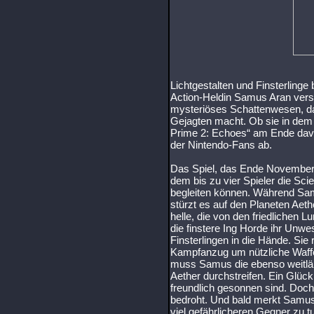
Lichtgestalten und Finsterlinge
Action-Heldin Samus Aran versc
mysteriöses Schattenwesen, das
Gejagten macht. Ob sie in de
Prime 2: Echoes“ am Ende dav
der Nintendo-Fans ab.
Das Spiel, das Ende November er
dem bis zu vier Spieler die Scie
begleiten können. Während Sam
stürzt es auf den Planeten Aeth
helle, die von den friedlichen 
die finstere Ing Horde ihr Unwe
Finsterlingen in die Hände. Sie 
Kampfanzug um nützliche Waffe
muss Samus die ebenso weitläu
Aether durchstreifen. Ein Glück
freundlich gesonnen sind. Doch 
bedroht. Und bald merkt Samus,
viel gefährlicheren Gegner zu 