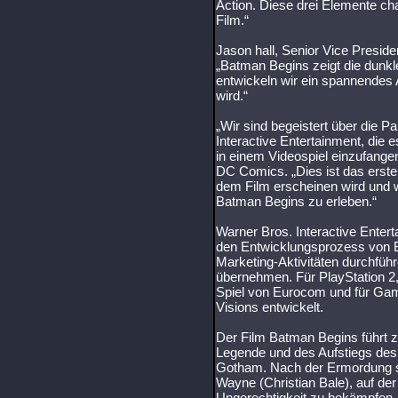
Action. Diese drei Elemente ch
Film.“
Jason hall, Senior Vice Preside
„Batman Begins zeigt die dun
entwickeln wir ein spannendes 
wird.“
„Wir sind begeistert über die P
Interactive Entertainment, die
in einem Videospiel einzufangen
DC Comics. „Dies ist das erste 
dem Film erscheinen wird und wi
Batman Begins zu erleben.“
Warner Bros. Interactive Ent
den Entwicklungsprozess von
Marketing-Aktivitäten durchführ
übernehmen. Für PlayStation 
Spiel von Eurocom und für Ga
Visions entwickelt.
Der Film Batman Begins führt 
Legende und des Aufstiegs des 
Gotham. Nach der Ermordung sei
Wayne (Christian Bale), auf de
Ungerechtigkeit zu bekämpfen, 