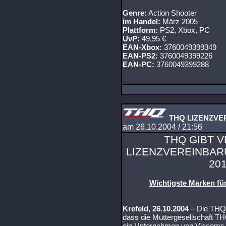
Genre:
Action Shooter
im Handel:
März 2005
Plattform:
PS2, Xbox, PC
UvP:
49,95 €
EAN-Xbox:
3760049399349
EAN-PS2:
3760049399226
EAN-PC:
3760049399288
THQ LIZENZVE
am 26.10.2004 / 21:56
THQ GIBT 
LIZENZVEREINBAR
20
Wichtigste Marken fü
Krefeld, 26.10.2004
– Die THQ™
dass die Muttergesellschaft 
ein Unternehmen von Viacoms 