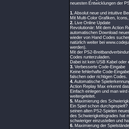
neuesten Entwicklungen der P
1.
Absolut neue und intuitive B
Mit Multi-Color Grafiken, Icon
2.
Live Online Update
Revolutionär: Mit dem Action 
automatischen Download neuer 
wieder von Hand Codes suchen
natürlich weiter bei www.codej
werden).
Mit der PS2-Breitbandverbindu
Codes runterzuladen.
Dabei ist kein USB Kabel oder 
3.
Verbesserte Code-Eingabe
Keine fehlerhafte Code-Eingab
falschen oder richtigen Codes.
4.
Automatische Spielerkennun
Action Replay Max erkennt das
Einfach einlegen und man wird 
weitergeleitet.
5.
Maximierung des Schwierigk
Ein Spiel schon durchgespielt
seinen alten PS2-Spielen neu
des Schwierigkeitsgrades hat m
schwieriger einzustellen und h
6.
Maximierung der Spielständ