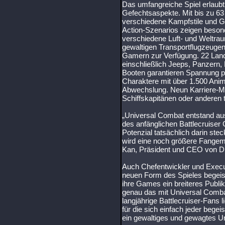
Das umfangreiche Spiel erlaubt
Gefechtsaspekte. Mit bis zu 6
verschiedene Kampfstile und
Action-Szenarios zeigen besond
verschiedene Luft- und Weltrau
gewaltigen Transportflugzeugen
Gamern zur Verfügung. 22 Land
einschließlich Jeeps, Panzern
Booten garantieren Spannung p
Charaktere mit über 1.500 Anim
Abwechslung. Neun Karriere-Mod
Schiffskapitänen oder anderen 
„Universal Combat entstand aus
des anfänglichen Battlecruiser 
Potenzial tatsächlich darin stec
wird eine noch größere Fange
Kan, Präsident und CEO von D
Auch Chefentwickler und Execu
neuen Form des Spieles begeist
ihre Games ein breiteres Publi
genau das mit Universal Combat
langjährige Battlecruiser-Fans
für die sich einfach jeder begei
ein gewaltiges und gewagtes Un