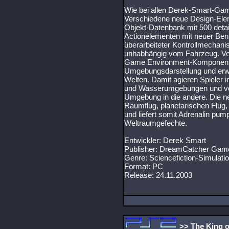
Wie bei allen Derek-Smart-Game
Verschiedene neue Design-Elem
Objekt-Datenbank mit 500 detai
Actionelementen mit neuer Benu
überarbeiteter Kontrollmechan
unhabhängig vom Fahrzeug. Ve
Game Environment-Komponenten
Umgebungsdarstellung und erwe
Welten. Damit agieren Spieler i
und Wasserumgebungen und vol
Umgebung in die andere. Die n
Raumflug, planetarischen Flug
und liefert somit Adrenalin pum
Weltraumgefechte.
Entwickler: Derek Smart
Publisher: DreamCatcher Gam
Genre: Sciencefiction-Simulati
Format: PC
Release: 24.11.2003
>> The King o