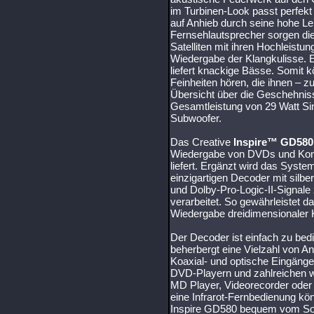
im Turbinen-Look passt perfekt
auf Anhieb durch seine hohe Le
Fernsehlautsprecher sorgen di
Satelliten mit ihren Hochleistung
Wiedergabe der Klangkulisse. 
liefert knackige Bässe. Somit
Feinheiten hören, die ihnen – z
Übersicht über die Geschehnis
Gesamtleistung von 29 Watt Sinu
Subwoofer.
Das Creative
Inspire™ GD580
Wiedergabe von DVDs und Kons
liefert. Ergänzt wird das Syste
einzigartigen Decoder mit silbe
und Dolby-Pro-Logic-II-Signal
verarbeitet. So gewährleistet d
Wiedergabe dreidimensionaler
Der Decoder ist einfach zu be
beherbergt eine Vielzahl von An
Koaxial- und optische Eingänge
DVD-Playern und zahlreichen w
MD Player, Videorecorder oder 
eine Infrarot-Fernbedienung kö
Inspire GD580 bequem vom Sof