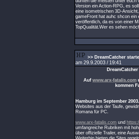
dürften die meisten unter euch
Version ein Action-RPG, es sol
eine isometrischen 3D-Ansicht,
gameFront hat auhc shcon ein
veröffentlich, da es von einer M
TopQualität.Wer es sehen möch
>> DreamCatcher starte
am 29.9.2003 / 19:41
DreamCatcher 
Auf
www.arx-fatalis.com
kommen Fan
Hamburg im September 2003
Websites aus der Taufe, gewidm
Romana für PC.
www.arx-fatalis.com
und
https
umfangreiche Rubriken mit hoh
über offizielle Trailer, eine Au
Weiterhin bieten die Sites rege