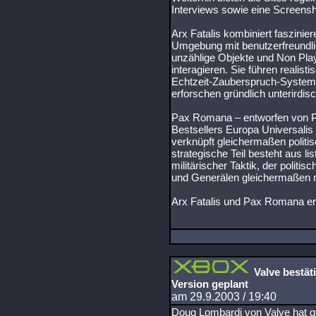
Interviews sowie eine Screensh
Arx Fatalis kombiniert faszinie
Umgebung mit benutzerfreundlic
unzählige Objekte und Non Pla
interagieren. Sie führen realist
Echtzeit-Zauberspruch-System,
erforschen gründlich unterirdis
Pax Romana – entworfen von Ph
Bestsellers Europa Universali
verknüpft gleichermaßen politi
strategische Teil besteht aus l
militärischer Taktik, der politi
und Generälen gleichermaßen m
Arx Fatalis und Pax Romana e
Valve bestäti
Version geplant
am 29.9.2003 / 19:40
Doug Lombardi von Valve hat 