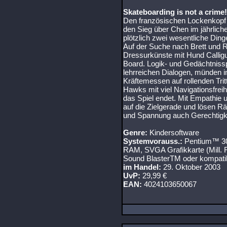
Skateboarding is not a crime!
Den französischen Lockenkopf 
den Sieg über Chen im jährlich
plötzlich zwei wesentliche Din
Auf der Suche nach Brett und R
Dressurkünste mit Hund Calli
Board. Logik- und Gedächtnissp
lehrreichen Dialogen, münden 
Kräftemessen auf rollenden Tr
Hawks mit viel Navigationsfreih
das Spiel endet. Mit Empathie 
auf die Zielgerade und lösen Rä
und Spannung auch Gerechtigk
Genre:
Kindersoftware
Systemvorauss.:
Pentium™ 30
RAM, SVGA Grafikkarte (Mill. 
Sound BlasterTM oder kompati
im Handel:
29. Oktober 2003
UvP:
29,99 €
EAN:
4024103650067