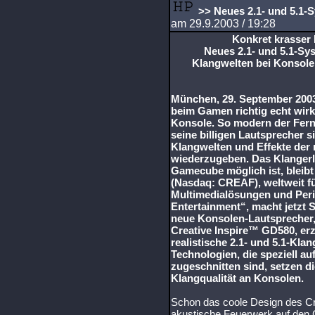
>> Neues 2.1- und 5.1-S
am 29.9.2003 / 19:28
Konkret krasser
Neues 2.1- und 5.1-Sys
Klangwelten bei Konsole
München, 29. September 2003 
beim Gamen richtig echt wirk
Konsole. So modern der Fer
seine billigen Lautsprecher s
Klangwelten und Effekte der
wiederzugeben. Das Klangerle
Gamecube möglich ist, bleibt 
(Nasdaq: CREAF), weltweit f
Multimedialösungen und Perip
Entertainment“, macht jetzt 
neue Konsolen-Lautsprecher,
Creative Inspire™ GD580, erz
realistische 2.1- und 5.1-Kl
Technologien, die speziell a
zugeschnitten sind, setzen d
Klangqualität an Konsolen.
Schon das coole Design des C
akustische Feuerwerk auf den 