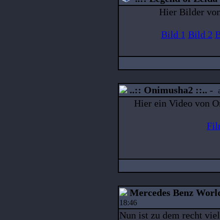
Hier Bilder vo
Bild 1
Bild 2
B
..:: Onimusha2 ::..
-
Hier ein Video von O
Fi
Mercedes Benz World
18:46
Nun ist zu dem recht vie