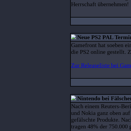
Herrschaft übernehmen!
Neue PS2 PAL Termi
Gamefront hat soeben ei
die PS2 online gestellt.
Zur Releaseliste bei Gam
Nintendo bei Fälscher
Nach einem Reuters-Beri
und Nokia ganz oben auf
gefälschte Produkte. Na
tragen 48% der 750.000 g