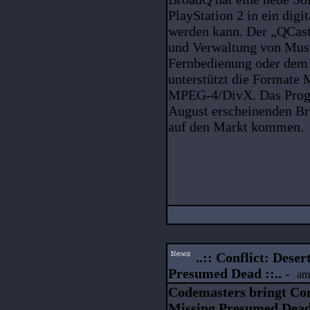
PlayStation 2 in ein dig
werden kann. Der „QCast
und Verwaltung von Musi
Fernbedienung oder dem C
unterstützt die Format
MPEG-4/DivX. Das Progr
August erscheinenden Br
auf den Markt kommen.
..:: Conflict: Dese
Presumed Dead ::..
-
am
Codemasters bringt Conf
Missing Presumed Dead