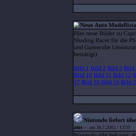
Neue Auto Modellista
Hier neue Bilder zu Cap
Shading Racer für die PS
und Gamecube Umsetzung a
bestätigt)
Bild 1
Bild 2
Bild 3
Bild
Bild 10
Bild 11
Bild 12
B
17
Bild 18
Bild 19
Bild 
Nintendo liefert üb
aus
-
am 30.7.2002 / 13:55
Nintendo gibt bekannt, d