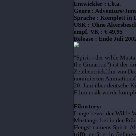
Entwickler : t.b.a.
Genre : Adventure/Ju
Sprache : Komplett in 
USK : Ohne Altersbesc
empf. VK : € 49,95
Release : Ende Juli 200
"Spirit - der wilde Mustan
the Cimarron") ist der dri
Zeichentrickfilm von Dr
nominierten Animationsf
20. Juni über deutsche K
Filmmusik wurde komple
Filmstory:
Lange bevor der Wilde We
Mustangs frei in der Prä
Hengst namens Spirit. A
trifft, gerät er in Gefa