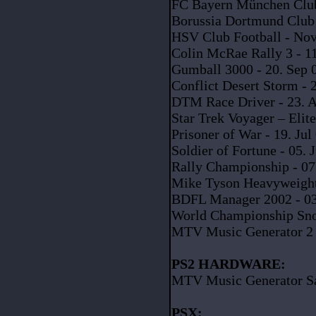
FC Bayern München Club
Borussia Dortmund Club 
HSV Club Football - No
Colin McRae Rally 3 - 11
Gumball 3000 - 20. Sep 
Conflict Desert Storm - 
DTM Race Driver - 23. 
Star Trek Voyager – Elit
Prisoner of War - 19. Jul
Soldier of Fortune - 05. 
Rally Championship - 07
Mike Tyson Heavyweight 
BDFL Manager 2002 - 03
World Championship Snoo
MTV Music Generator 2 
PS2 HARDWARE:
MTV Music Generator Sam
PSX: