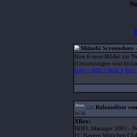
Ne
Shinobi Screenshots
Hier 6 neue Bilder zur N
(Umsetzungen sind bisla
Bild 1
Bild 2
Bild 3
Bild
..:: Releaseliste vo
16:30
XBox:
BDFL Manager 2003 - N
FC Bayern München Club