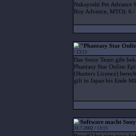
Nakayoshi Pet Advance 
Boy Advance, MTO): 6 / 5
"Phantasy Star Onlin
/ 13:15
Das Sonic Team gibt beka
Phantasy Star Online Ep
(Hunters Licence) berec
gilt in Japan bis Ende M
Software macht Sony
31.7.2002 / 13:15
BroadQ hat eine neue Sof