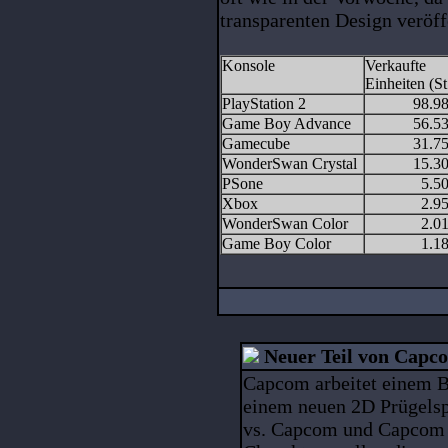
transparenten Design veröff
Konsole
Verkaufte
Einheiten (St
PlayStation 2
98.9
Game Boy Advance
56.5
Gamecube
31.7
WonderSwan Crystal
15.3
PSone
5.5
Xbox
2.9
WonderSwan Color
2.0
Game Boy Color
1.1
Neuer Teil von Capco
Capcom arbeitet einem Be
einem neuen 2D Prügelspie
vs. Capcom und Capcom 