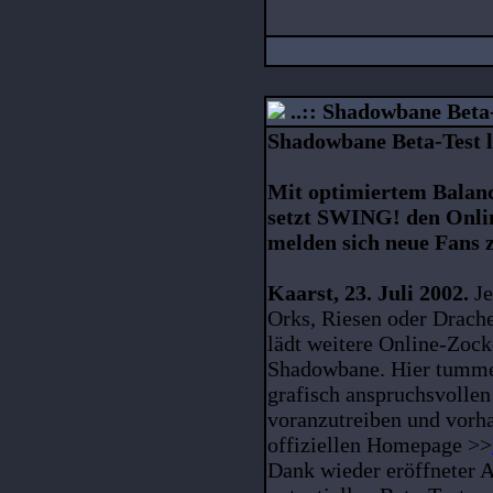
..:: Shadowbane Beta-T
Shadowbane Beta-Test l
Mit optimiertem Balanc
setzt SWING! den Online
melden sich neue Fans z
Kaarst, 23. Juli 2002.
Je
Orks, Riesen oder Drach
lädt weitere Online-Zo
Shadowbane. Hier tummel
grafisch anspruchsvollen
voranzutreiben und vorh
offiziellen Homepage >>
Dank wieder eröffneter 