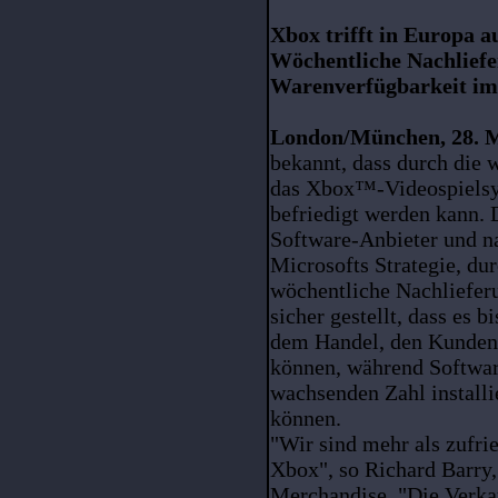
Xbox trifft in Europa a
Wöchentliche Nachliefe
Warenverfügbarkeit im
London/München, 28. M
bekannt, dass durch die 
das Xbox™-Videospielsy
befriedigt werden kann. 
Software-Anbieter und na
Microsofts Strategie, du
wöchentliche Nachlieferu
sicher gestellt, dass es b
dem Handel, den Kunden 
können, während Softwar
wachsenden Zahl install
können.
"Wir sind mehr als zufri
Xbox", so Richard Barry,
Merchandise. "Die Verka