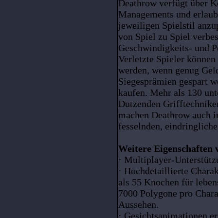
Deathrow verfügt über 
Managements und erlaub
jeweiligen Spielstil anzu
von Spiel zu Spiel verbe
Geschwindigkeits- und 
Verletzte Spieler können
werden, wenn genug Geld 
Siegesprämien gespart we
kaufen. Mehr als 130 unt
Dutzenden Grifftechnike
machen Deathrow auch in
fesselnden, eindringliche
Weitere Eigenschaften 
· Multiplayer-Unterstützu
· Hochdetaillierte Chara
als 55 Knochen für lebe
7000 Polygone pro Charak
Aussehen.
· Gesichtsanimationen e