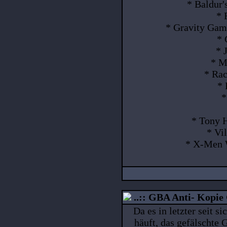
* Baldur'
* 
* Gravity Game
* 
* 
* M
* Ra
* 
*
* Tony H
* Vi
* X-Men 
..:: GBA Anti- Kopie 
Da es in letzter seit 
häuft, das gefälschte 