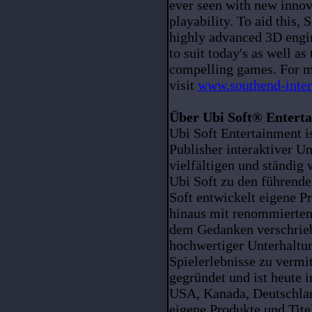
ever seen with new innov
playability. To aid this,
highly advanced 3D engi
to suit today's as well a
compelling games. For m
visit
www.southend-inter
Über Ubi Soft® Entert
Ubi Soft Entertainment is
Publisher interaktiver U
vielfältigen und ständig
Ubi Soft zu den führend
Soft entwickelt eigene P
hinaus mit renommierten
dem Gedanken verschrieb
hochwertiger Unterhaltu
Spielerlebnisse zu vermi
gegründet und ist heute i
USA, Kanada, Deutschlan
eigene Produkte und Tite