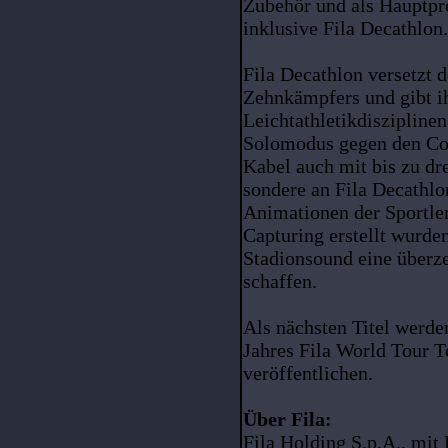
Zubehör und als Hauptp
inklusive Fila Decathlon.
Fila Decathlon versetzt d
Zehnkämpfers und gibt ih
Leichtathletikdiszipline
Solomodus gegen den Co
Kabel auch mit bis zu dr
sondere an Fila Decathlo
Animationen der Sportler
Capturing erstellt wurd
Stadionsound eine über
schaffen.
Als nächsten Titel werd
Jahres Fila World Tour T
veröffentlichen.
Über Fila:
Fila Holding S.p.A., mit H