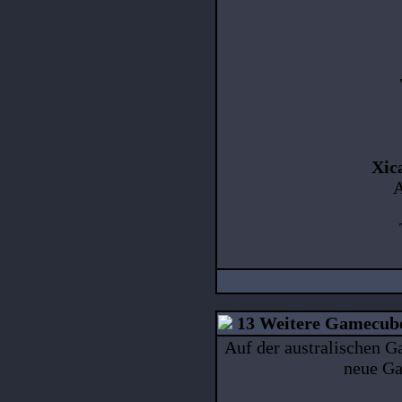
Xica
A
13 Weitere Gamecube
Auf der australischen 
neue Ga