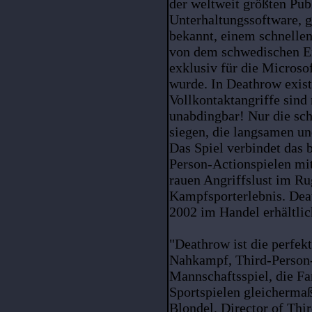
der weltweit größten Publ
Unterhaltungssoftware, g
bekannt, einem schnelle
von dem schwedischen En
exklusiv für die Microso
wurde. In Deathrow exist
Vollkontaktangriffe sind 
unabdingbar! Nur die sch
siegen, die langsamen u
Das Spiel verbindet das 
Person-Actionspielen mi
rauen Angriffslust im Ru
Kampfsporterlebnis. Dea
2002 im Handel erhältlic
"Deathrow ist die perfe
Nahkampf, Third-Person
Mannschaftsspiel, die F
Sportspielen gleicherma
Blondel, Director of Thi