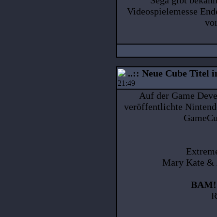
Videospielemesse End
vor
..:: Neue Cube Titel i
21:49
Auf der Game Devel
veröffentlichte Ninten
GameCub
Extrem
Mary Kate & 
BAM! 
R