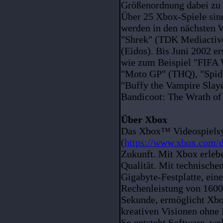
Größenordnung dabei zu 
Über 25 Xbox-Spiele sin
werden in den nächsten 
"Shrek" (TDK Mediactiv
(Eidos). Bis Juni 2002 e
wie zum Beispiel "FIFA 
"Moto GP" (THQ), "Spide
"Buffy the Vampire Slaye
Bandicoot: The Wrath of 
Über Xbox
Das Xbox™ Videospielsy
(
https://www.xbox.com/
Zukunft. Mit Xbox erlebe
Qualität. Mit technische
Gigabyte-Festplatte, ein
Rechenleistung von 1600
Sekunde, ermöglicht Xbo
kreativen Visionen ohne
So entsteht Software, we