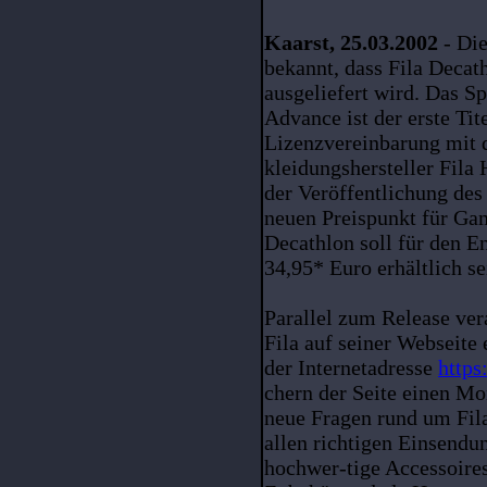
Kaarst, 25.03.2002
- Di
bekannt, dass Fila Decat
ausgeliefert wird. Das S
Advance ist der erste Ti
Lizenzvereinbarung mit 
kleidungshersteller Fila 
der Veröffentlichung des
neuen Preispunkt für Ga
Decathlon soll für den 
34,95* Euro erhältlich se
Parallel zum Release ver
Fila auf seiner Webseite
der Internetadresse
http
chern der Seite einen M
neue Fragen rund um Fila
allen richtigen Einsend
hochwer-tige Accessoires