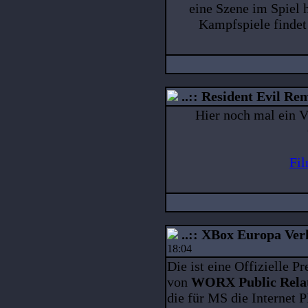
eine Szene im Spiel 
Kampfspiele findet
..:: Resident Evil Rem
Hier noch mal ein V
Fi
..:: XBox Europa Verk
18:04
Die ist eine Offizielle P
von
WORX Public Rela
die für MS die Internet 