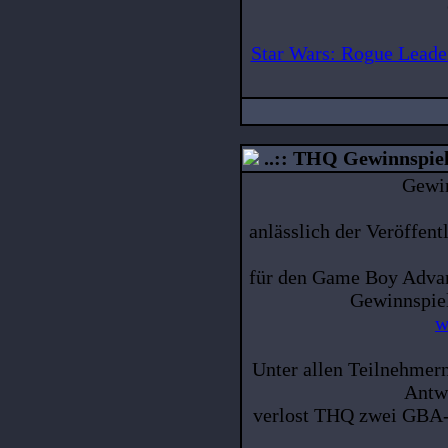
Star Wars: Rogue Leade
..:: THQ Gewinnspiel 
Gewi
anlässlich der Veröffen
für den Game Boy Advanc
Gewinnspiel
w
Unter allen Teilnehmern
Antwo
verlost THQ zwei GBA-S