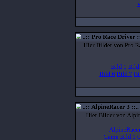
..:: Pro Race Driver ::
Hier Bilder von Pro R
Bild 1
Bild
Bild 6
Bild 7
Bi
..:: AlpineRacer 3 ::..
Hier Bilder von Alpi
AlpineRacer
Game Bild 1
G