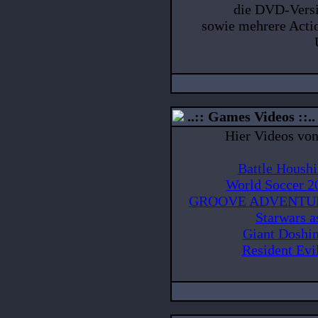
die DVD-Versi
sowie mehrere Acti
..:: Games Videos ::..
Hier Videos vo
Battle Housh
World Soccer 2
GROOVE ADVENTURE 
Starwars 
Giant Doshi
Resident Evi