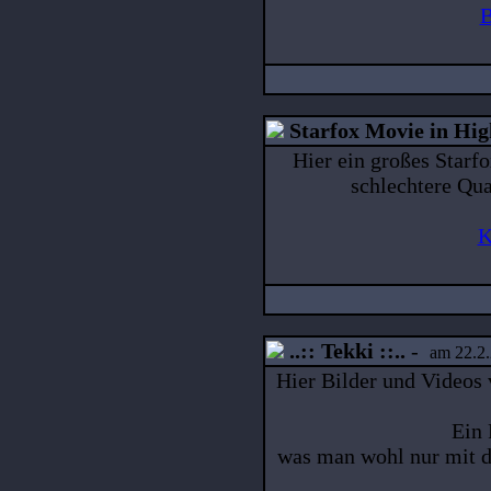
B
Starfox Movie in Hig
Hier ein großes Starf
schlechtere Qua
K
..:: Tekki ::..
-
am 22.2.
Hier Bilder und Videos
Ein
was man wohl nur mit de