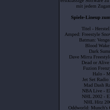
erstklassige Software zu
mit jedem Zugan
Spiele-Lineup zu
Titel - Herste
Amped: Freestyle Snow
Batman: Vengea
Blood Wake 
Dark Summ
Dave Mirra Freestyl
Dead or Alive
Fuzion Frenzy
Halo - M
Jet Set Radio
Mad Dash Rac
NBA Live - El
NHL 2002 - El
NHL Hitz 20
Oddworld: Munch's O