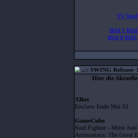
TV Werb
Bild 1
Bild
Bild 6
Bild 
..:: SWING Release- Li
Hier die Aktuell
XBox
Enclave Ende Mai 02
GameCube
Soul Fighter - Mitte Juni
Animaniacs: The Great Ed