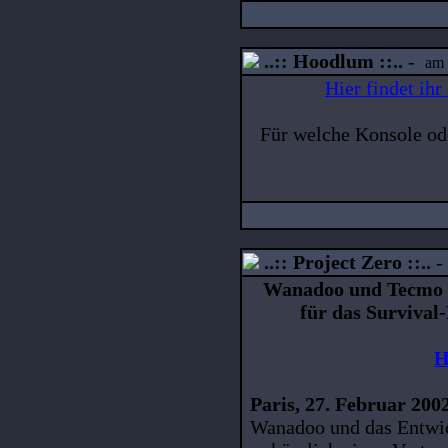
..:: Hoodlum ::..
-
am 
Hier findet ih
Für welche Konsole ode
..:: Project Zero ::..
Wanadoo und Tecmo b
für das Surviva
H
Paris, 27. Februar 2002
Wanadoo und das Entwic