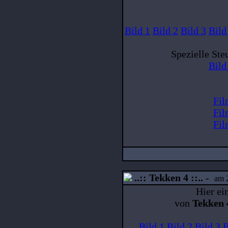
Bild 1
Bild 2
Bild 3
Bild
Spezielle Ste
Bild
Fil
Fil
Fil
..:: Tekken 4 ::..
-
am 2
Hier ei
von
Tekken 
Bild 1
Bild 2
Bild 3
B