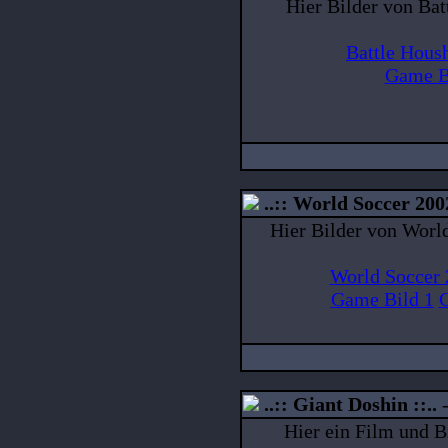
Hier Bilder von Ba
Battle Hous
Game B
..:: World Soccer 2002
Hier Bilder von Worl
World Soccer 
Game Bild 1
G
..:: Giant Doshin ::..
Hier ein Film und B