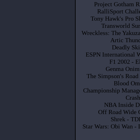
Project Gotham Ra
RalliSport Chall
Tony Hawk's Pro Sk
Transworld Sur
Wreckless: The Yakuza 
Artic Thun
Deadly Sk
ESPN International 
F1 2002 - E
Genma Onimu
The Simpson's Road 
Blood Ome
Championship Manager
Crash
NBA Inside Dr
Off Road Wide O
Shrek - TD
Star Wars: Obi Wan - 