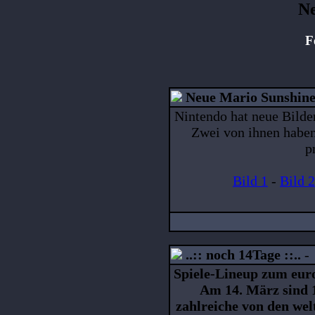
Ne
F
Neue Mario Sunshine
Nintendo hat neue Bilde
Zwei von ihnen haben
p
Bild 1
-
Bild 2
..:: noch 14Tage ::..
Spiele-Lineup zum eur
Am 14. März sind 1
zahlreiche von den wel