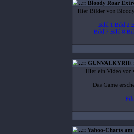
..:: Bloody Roar Extr
Hier Bilder von Blood
Bild 1
Bild 2
B
Bild 7
Bild 8
Bil
..:: GUNVALKYRIE :
Hier ein Video vo
Das Game ersche
Fil
..:: Yahoo-Charts am 2