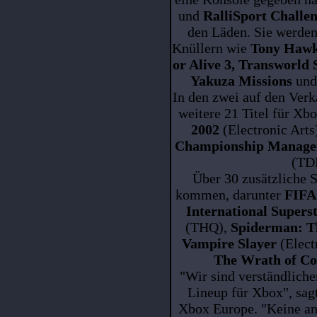
und
RalliSport Challe
den Läden. Sie werden
Knüllern wie
Tony Hawk'
or Alive 3, Transworld 
Yakuza Missions
un
In den zwei auf den Ver
weitere 21 Titel für Xb
2002
(Electronic Arts
Championship Manager
(TD
Über 30 zusätzliche S
kommen, darunter
FIFA 
International Superst
(THQ),
Spiderman: T
Vampire Slayer
(Elect
The Wrath of Co
"Wir sind verständliche
Lineup für Xbox", sag
Xbox Europe. "Keine an