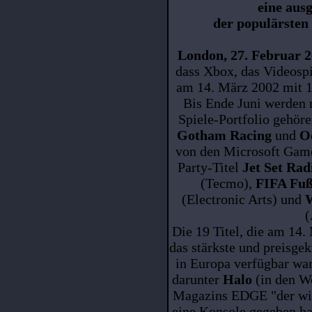
eine aus
der populärsten 
London, 27. Februar 2
dass Xbox, das Videospi
am 14. März 2002 mit 19
Bis Ende Juni werden r
Spiele-Portfolio gehör
Gotham Racing
und
O
von den Microsoft Game
Party-Titel
Jet Set Rad
(Tecmo),
FIFA Fuß
(Electronic Arts) und
W
(
Die 19 Titel, die am 14.
das stärkste und preisge
in Europa verfügbar war
darunter
Halo
(in den Wo
Magazins EDGE "der wich
eine Konsole gegeben ha