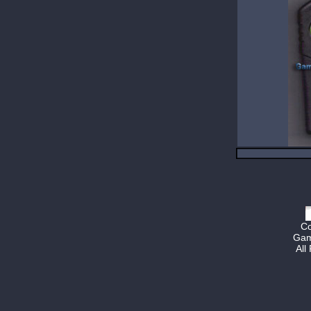
Co
Gam
All